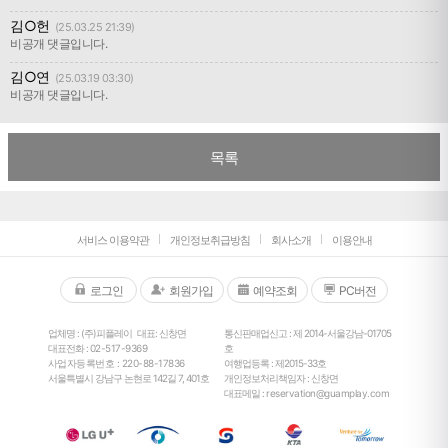
김○헌
(25.03.25 21:39)
비공개 댓글입니다.
김○연
(25.03.19 03:30)
비공개 댓글입니다.
목록
서비스 이용약관
개인정보취급방침
회사소개
이용안내
로그인
회원가입
예약조회
PC버전
업체명 : (주)피플레이
대표: 신창면
통신판매업신고 : 제 2014-서울강남-01705
대표전화 :
02-517-9369
호
사업자등록번호 : 220-88-17836
여행업등록 : 제2015-33호
서울특별시 강남구 논현로 142길 7, 401호
개인정보처리책임자 : 신창면
대표메일 :
reservation@guamplay.com