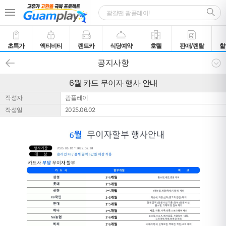
초특가
액티비티
렌트카
식당예약
호텔
판매/렌탈
할
공지사항
6월 카드 무이자 행사 안내
작성자
괌플레이
작성일
2025.06.02