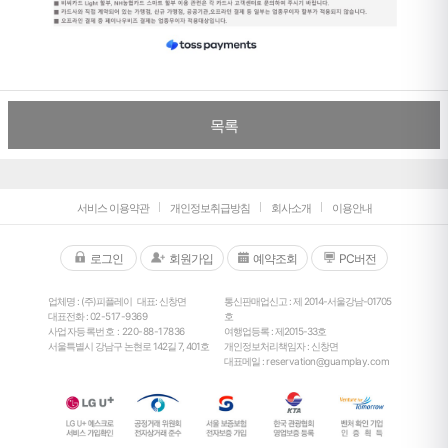
목록
서비스 이용약관
개인정보취급방침
회사소개
이용안내
로그인
회원가입
예약조회
PC버전
업체명 : (주)피플레이
대표: 신창면
통신판매업신고 : 제 2014-서울강남-01705
대표전화 :
02-517-9369
호
사업자등록번호 : 220-88-17836
여행업등록 : 제2015-33호
서울특별시 강남구 논현로 142길 7, 401호
개인정보처리책임자 : 신창면
대표메일 :
reservation@guamplay.com