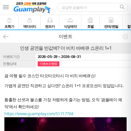
초특가
액티비티
렌트카
식당예약
호텔
판매/렌탈
할
이벤트
인생 공연을 반값에? 더 비치 바베큐 쇼온리 1+1
이벤트기간
2026-05-29 ~ 2026-08-31
진행상태
이벤트진행중
괌 여행 필수 코스인 타오타오타시 더 비치 바베큐쇼!
가볍게 공연만 직관하고 싶다면? 쇼온리 1+1 프로모션이 정답입니다.
황홀한 선셋과 불쇼를 가장 저렴하게 즐기는 방법, 오직 '괌플레이 예
약'에서 확인하세요!
https://www.guamplay.com/S1717704