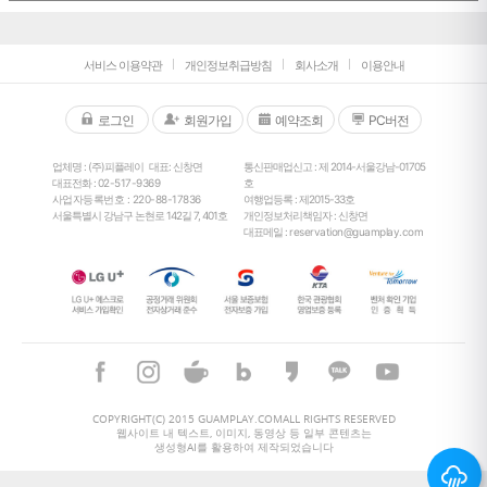
서비스 이용약관
개인정보취급방침
회사소개
이용안내
로그인
회원가입
예약조회
PC버전
업체명 : (주)피플레이
대표: 신창면
통신판매업신고 : 제 2014-서울강남-01705
대표전화 :
02-517-9369
호
사업자등록번호 : 220-88-17836
여행업등록 : 제2015-33호
서울특별시 강남구 논현로 142길 7, 401호
개인정보처리책임자 : 신창면
대표메일 :
reservation@guamplay.com
26
°
COPYRIGHT(C) 2015 GUAMPLAY.COMALL RIGHTS RESERVED
웹사이트 내 텍스트, 이미지, 동영상 등 일부 콘텐츠는
생성형AI를 활용하여 제작되었습니다