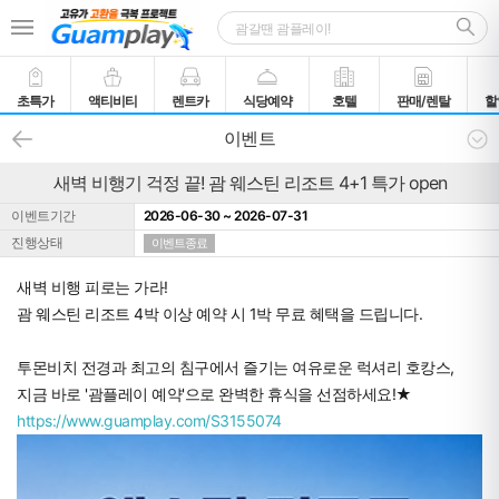
초특가
액티비티
렌트카
식당예약
호텔
판매/렌탈
할
이벤트
새벽 비행기 걱정 끝! 괌 웨스틴 리조트 4+1 특가 open
이벤트기간
2026-06-30 ~ 2026-07-31
진행상태
이벤트종료
새벽 비행 피로는 가라!
괌 웨스틴 리조트 4박 이상 예약 시 1박 무료 혜택을 드립니다.
투몬비치 전경과 최고의 침구에서 즐기는 여유로운 럭셔리 호캉스,
지금 바로 '괌플레이 예약'으로 완벽한 휴식을 선점하세요!★
https://www.guamplay.com/S3155074