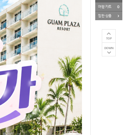
0
여행 카트
찜한 상품
TOP
DOWN