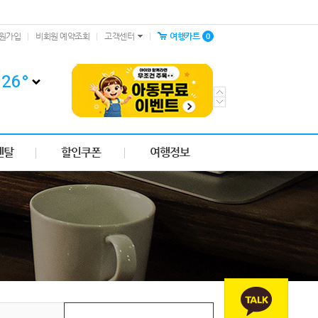
0
원가입
비회원 예약조회
고객센터
여행카트
26
°
렌탈
할인쿠폰
여행정보