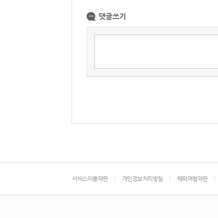
댓글쓰기
서비스이용약관
개인정보처리방침
해외여행약관