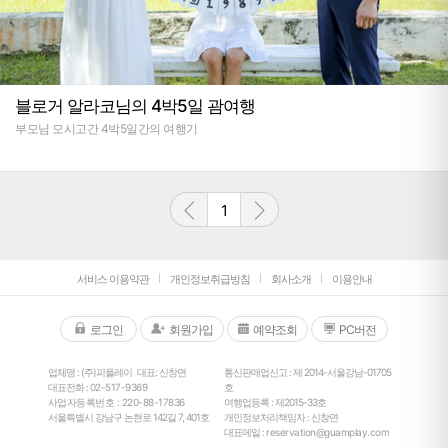
블로거 알라코님의 4박5일 괌여행
부모님 모시고간 4박5일간의 여행기
1
서비스 이용약관
개인정보취급방침
회사소개
이용안내
로그인
회원가입
예약조회
PC버전
업체명 : (주)피플레이
대표: 신창면
통신판매업신고 : 제 2014-서울강남-01705
대표전화 :
02-517-9369
호
사업자등록번호 : 220-88-17836
여행업등록 : 제2015-33호
서울특별시 강남구 논현로 142길 7, 401호
개인정보처리책임자 : 신창면
대표메일 :
reservation@guamplay.com