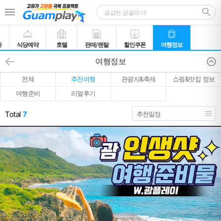
카
식당예약
호텔
판매/렌탈
할인쿠폰
여행정보
여행정보
전체
추천여행
관광지&축제
쇼핑&맛집 정보
여행준비
리얼후기
Total
7