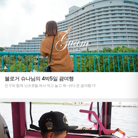
블로거 슈나님의 4박5일 괌여행
친구와 함께 닛코호텔 에서 먹고 놀고 푹~쉬다 온 괌여행기!