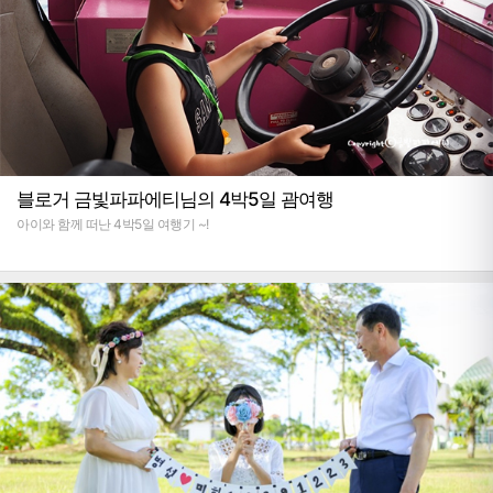
블로거 금빛파파에티님의 4박5일 괌여행
아이와 함께 떠난 4박5일 여행기 ~!