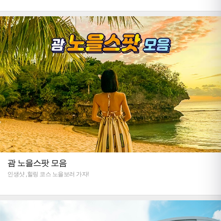
괌 노을스팟 모음
인생샷 ,힐링 코스 노을보러 가자!