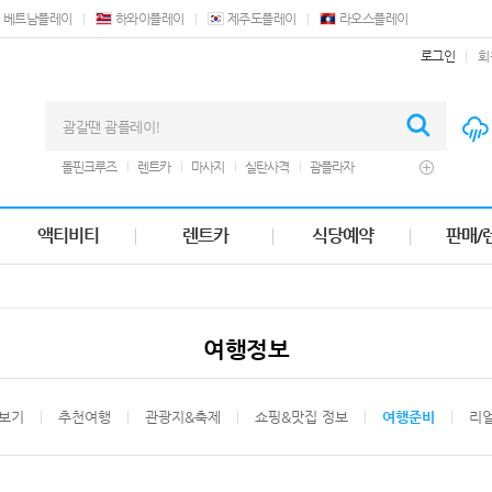
베트남플레이
하와이플레이
제주도플레이
라오스플레이
로그인
회
돌핀크루즈
렌트카
마사지
실탄사격
괌플라자
힐튼괌
더비치바베큐
제트 스키
세일즈바베큐
남부투어
디너쇼
바베큐
크루즈
오션뷰호텔
테이스트레스토랑
액티비티
렌트카
식당예약
판매/
웨스틴호텔
쿠폰
돌핀 투어
프라이빗 비치
에프터눈티
여행정보
보기
추천여행
관광지&축제
쇼핑&맛집 정보
여행준비
리