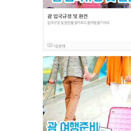
괌 입국규정 및 환전
입국규정 및 환전을 알아보고 괌여행 즐기세요
12,015