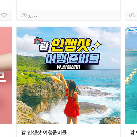
9,277
괌 인생샷 여행준비물
괌