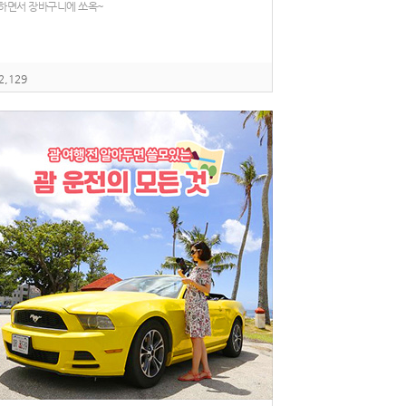
하면서 장바구니에 쏘옥~
2,129