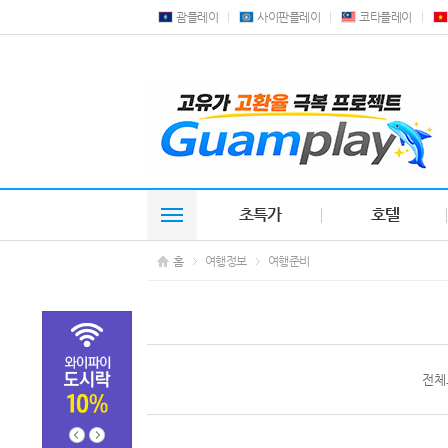
괌플레이
사이판플레이
코타플레이
초특가
호텔
홈
여행정보
여행준비
전체