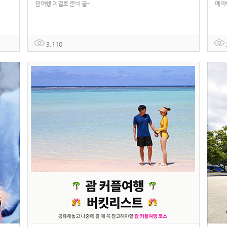
괌여행 이걸로 준비 끝~!
예약
3,110