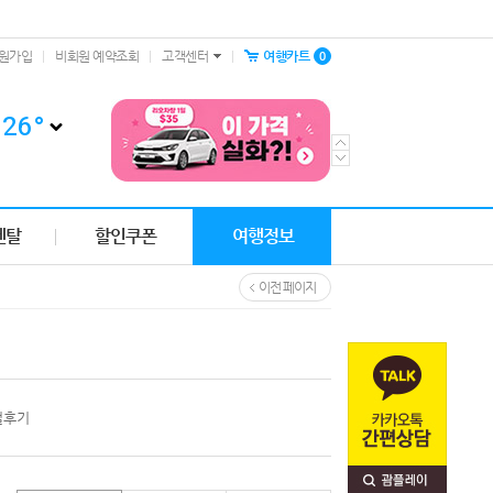
0
원가입
비회원 예약조회
고객센터
여행카트
26
°
렌탈
할인쿠폰
여행정보
이전 페이지
얼후기