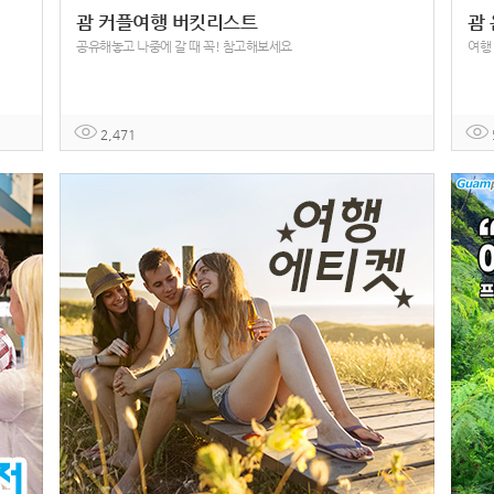
괌 커플여행 버킷리스트
괌
공유해놓고 나중에 갈 때 꼭! 참고해보세요
여행
2,471