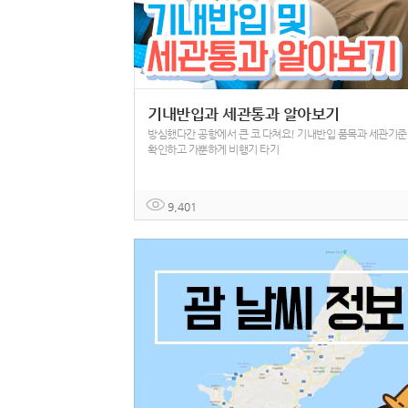
기내반입과 세관통과 알아보기
방심했다간 공항에서 큰 코 다쳐요! 기내반입 품목과 세관기준
확인하고 가뿐하게 비행기 타기
9,401