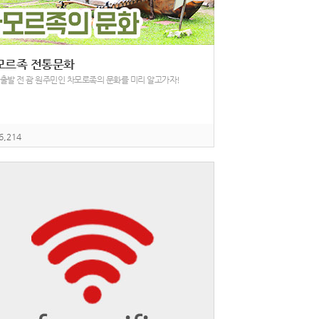
모르족 전통문화
 출발 전 괌 원주민인 차모로족의 문화를 미리 알고가자!
6,214