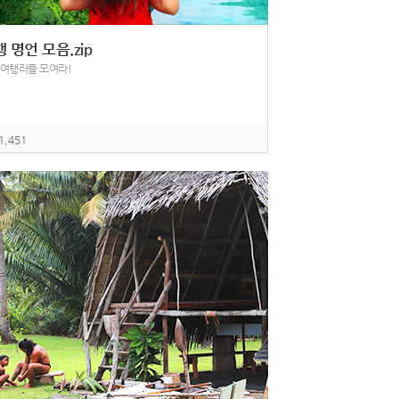
 명언 모음.zip
 여행러들 모여라!
1,451