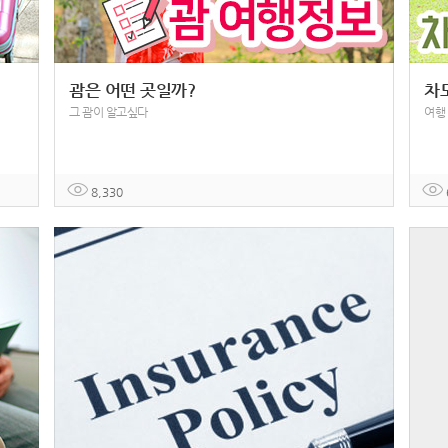
괌은 어떤 곳일까?
차
그 괌이 알고싶다
여행
8,330