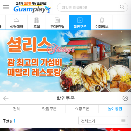
카
식당예약
호텔
판매/렌탈
할인쿠폰
여행정보
할인쿠폰
전체
맛집쿠폰
쇼핑쿠폰
놀이공원
Total
1