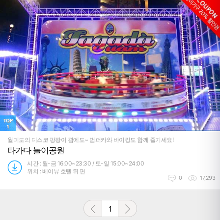
TOP
1
월미도의 디스코 팡팡이 괌에도~ 범퍼카와 바이킹도 함께 즐기세요!
타가다 놀이공원
시간 : 월-금 16:00~23:30 / 토-일 15:00~24:00
위치 : 베이뷰 호텔 뒤 편
0
17,293
1