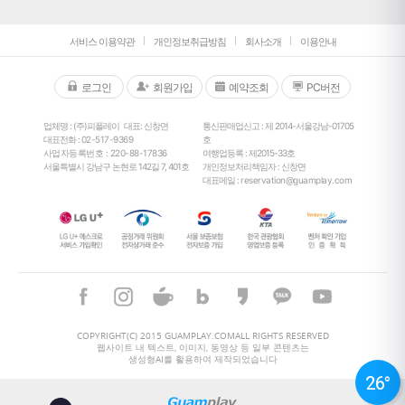
서비스 이용약관
개인정보취급방침
회사소개
이용안내
로그인
회원가입
예약조회
PC버전
업체명 : (주)피플레이
대표: 신창면
통신판매업신고 : 제 2014-서울강남-01705
대표전화 :
02-517-9369
호
사업자등록번호 : 220-88-17836
여행업등록 : 제2015-33호
서울특별시 강남구 논현로 142길 7, 401호
개인정보처리책임자 : 신창면
대표메일 :
reservation@guamplay.com
26
°
COPYRIGHT(C) 2015 GUAMPLAY.COMALL RIGHTS RESERVED
웹사이트 내 텍스트, 이미지, 동영상 등 일부 콘텐츠는
생성형AI를 활용하여 제작되었습니다
26
°