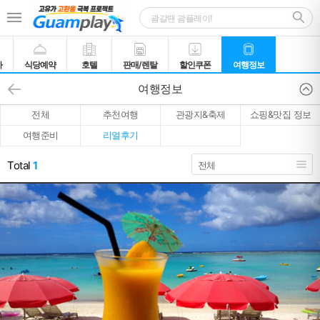
카
식당예약
호텔
판매/렌탈
할인쿠폰
여행정보
여행정보
전체
추천여행
관광지&축제
쇼핑&맛집 정보
여행준비
리얼후기
Total
1