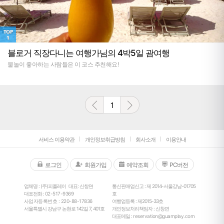
TOP
1
블로거 직장다니는 여행가님의 4박5일 괌여행
물놀이 좋아하는 사람들은 이 코스 추천해요!
1
서비스 이용약관
개인정보취급방침
회사소개
이용안내
로그인
회원가입
예약조회
PC버전
업체명 : (주)피플레이
대표: 신창면
통신판매업신고 : 제 2014-서울강남-01705
대표전화 :
02-517-9369
호
사업자등록번호 : 220-88-17836
여행업등록 : 제2015-33호
서울특별시 강남구 논현로 142길 7, 401호
개인정보처리책임자 : 신창면
대표메일 :
reservation@guamplay.com