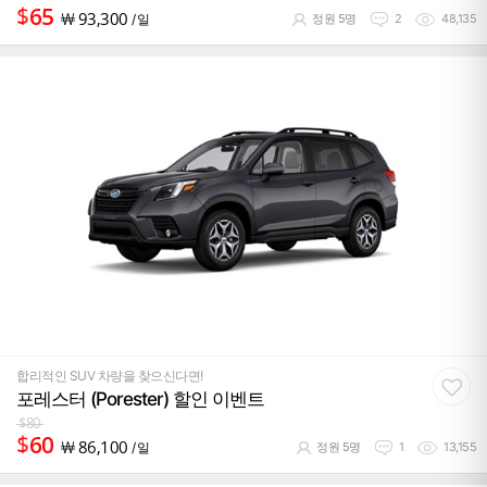
$
65
￦
93,300
/ 일
정원 5명
2
48,135
합리적인 SUV 차량을 찾으신다면!
포레스터 (Porester) 할인 이벤트
$
80
$
60
￦
86,100
/ 일
정원 5명
1
13,155