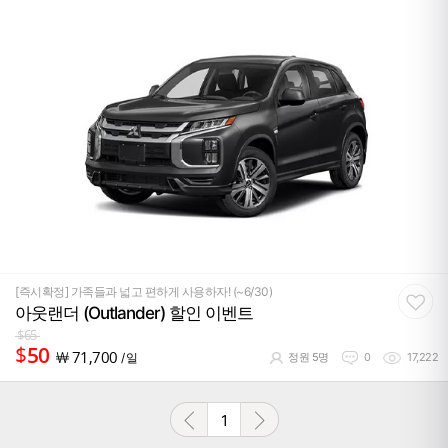
[즉시확정] 가족들과 넓고 편하게 사용하자! (~6/30)
아웃랜더 (Outlander) 할인 이벤트
$
65
$
50
￦
71,700
/ 일
정원 5명
0
17,222
1