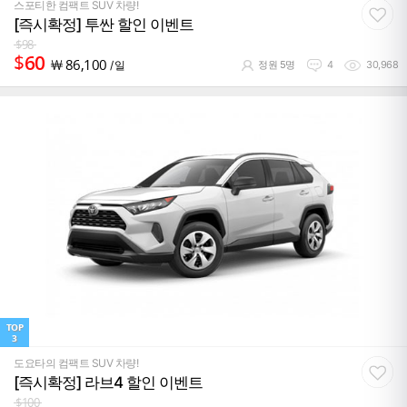
스포티한 컴팩트 SUV 차량!
[즉시확정] 투싼 할인 이벤트
$
98
$
60
￦
86,100
/ 일
정원 5명
4
30,968
TOP
3
도요타의 컴팩트 SUV 차량!
[즉시확정] 라브4 할인 이벤트
$
100