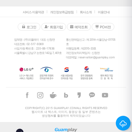
서비스 이용약관
개인정보취급방침
회사소개
이용안내
로그인
회원가입
예약조회
PC버전
업체명 : (주)피플레이
대표: 신창면
통신판매업신고 : 제 2014-서울강남-01705
대표전화 :
02-517-9369
호
사업자등록번호 : 220-88-17836
여행업등록 : 제2015-33호
서울특별시 강남구 논현로 142길 7, 401호
개인정보처리책임자 : 신창면
대표메일 :
reservation@guamplay.com
26
°
COPYRIGHT(C) 2015 GUAMPLAY.COMALL RIGHTS RESERVED
웹사이트 내 텍스트, 이미지, 동영상 등 일부 콘텐츠는
생성형AI를 활용하여 제작되었습니다
ai