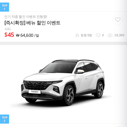
TOP
1
인기 차종 할인 이벤트 진행중!
[즉시확정] 베뉴 할인 이벤트
$
80
$
45
￦
64,600
/ 일
정원 5명
6
28,396
TOP
2