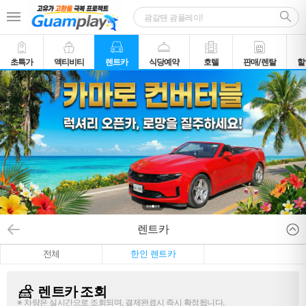
초특가
액티비티
렌트카
식당예약
호텔
판매/렌탈
할
렌트카
전체
한인 렌트카
렌트카 조회
※ 차량은 실시간으로 조회되며, 결제완료시 즉시 확정됩니다.