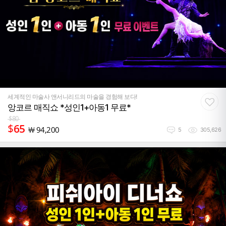
세계적인 마술사 앤서니리드의 마술을 경험해 보다!
앙코르 매직쇼 *성인1+아동1 무료*
$
80
$
65
￦
94,200
5
305,626