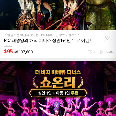
스릴 넘치는 액션과 맛있는 BBQ 디너+1인 무료 이벤트까지
PIC 태평양의 해적 디너쇼 성인1+1인 무료 이벤트
$
100
$
95
￦
137,600
8
20,703