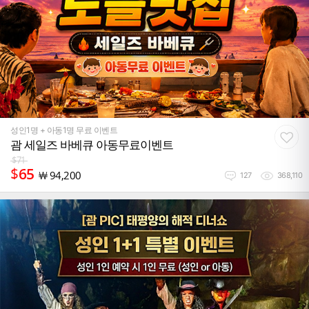
성인1명 + 아동1명 무료 이벤트
괌 세일즈 바베큐 아동무료이벤트
$
71
$
65
￦
94,200
127
368,110