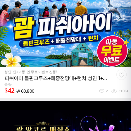
성인1인+아동1인 무료 이벤트 진행!!
피쉬아이 돌핀크루즈+해중전망대+런치 성인 1+아
동 1 무료
$
76
$
42
￦
60,800
2
51,064