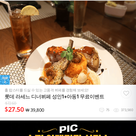
TOP
2
홀 랍스터를 드실 수 있는 고품격 뷔페를 경험해 보세요!
롯데 라세느 디너뷔페 성인1+아동1 무료이벤트
$
72.60
$
27.50
￦
39,800
75
373,560