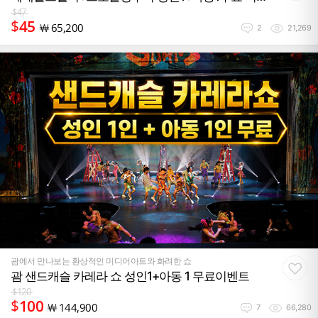
트
$
47
$
45
￦
65,200
2
21,269
괌에서 만나보는 환상적인 미디어아트와 화려한 쇼
괌 샌드캐슬 카레라 쇼 성인1+아동 1 무료이벤트
$
120
$
100
￦
144,900
7
66,280