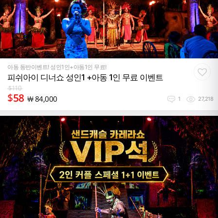
아동 동반이벤트! 성인1인+아동1인 무료!
피쉬아이 디너쇼 성인1 +아동 1인 무료 이벤트
$
110
$
58
￦
84,000
1
27,218