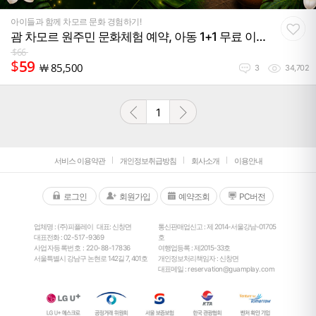
아이들과 함께 차모르 문화 경험하기!
괌 차모르 원주민 문화체험 예약, 아동 1+1 무료 이
벤트 특가 혜택
$
66
$
59
￦
85,500
3
34,702
1
서비스 이용약관
개인정보취급방침
회사소개
이용안내
로그인
회원가입
예약조회
PC버전
업체명 : (주)피플레이
대표: 신창면
통신판매업신고 : 제 2014-서울강남-01705
대표전화 :
02-517-9369
호
사업자등록번호 : 220-88-17836
여행업등록 : 제2015-33호
서울특별시 강남구 논현로 142길 7, 401호
개인정보처리책임자 : 신창면
대표메일 :
reservation@guamplay.com