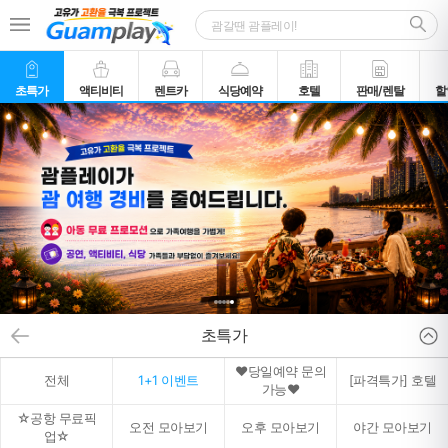
초특가
액티비티
렌트카
식당예약
호텔
판매/렌탈
할
초특가
♥당일예약 문의
전체
1+1 이벤트
[파격특가] 호텔
가능♥
☆공항 무료픽
오전 모아보기
오후 모아보기
야간 모아보기
업☆