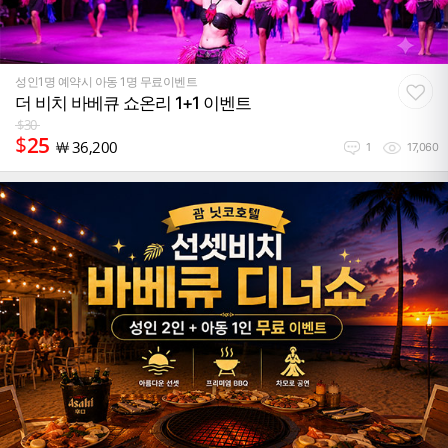
성인1명 예약시 아동 1명 무료이벤트
더 비치 바베큐 쇼온리 1+1 이벤트
$
30
$
25
￦
36,200
1
17,060