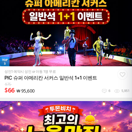
TOP
3
성인1 예약시 성인 or 아동 1명 무료
PIC 슈퍼 아메리칸 서커스 일반석 1+1 이벤트
$
75
$
66
￦
95,600
6
5,951