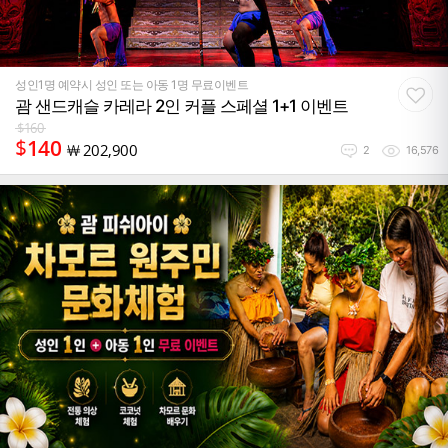
성인1명 예약시 성인 또는 아동 1명 무료이벤트
괌 샌드캐슬 카레라 2인 커플 스페셜 1+1 이벤트
$
160
$
140
￦
202,900
2
16,576