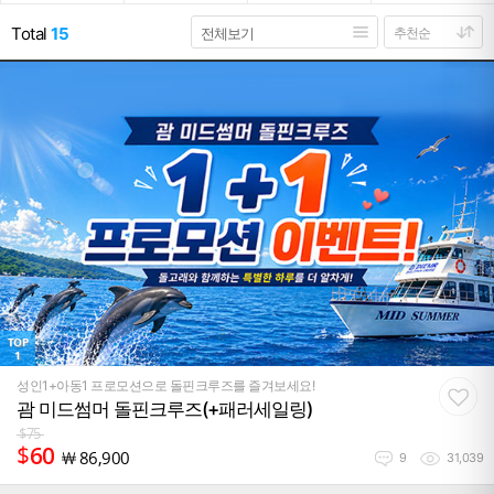
Total
15
TOP
1
성인1+아동1 프로모션으로 돌핀크루즈를 즐겨보세요!
괌 미드썸머 돌핀크루즈(+패러세일링)
$
75
$
60
￦
86,900
9
31,039