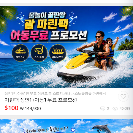
성인1인,아동1인 무료 이벤트! 제스트키,바나나,스노클링을 한번에~!
마린팩 성인1+아동1 무료 프로모션
$
100
￦
144,900
3
45,089