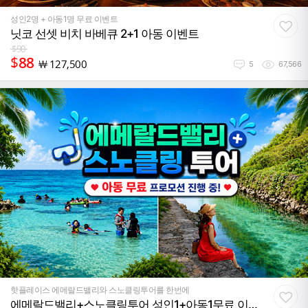
성인2명 + 아동1명 무료 이벤트
닛코 선셋 비치 바베큐 2+1 아동 이벤트
$
90
$
88
￦
127,500
5
67,566
핫플레이스 에메랄드밸리와 스노클링투어를 한번에
에메랄드밸리+스노클링투어 성인1+아동1무료 이벤