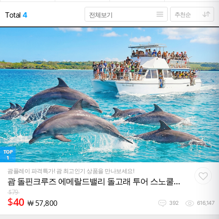
Total
4
TOP
1
괌플레이 파격특가! 괌 최고인기 상품을 만나보세요!
괌 돌핀크루즈 에메랄드밸리 돌고래 투어 스노쿨링
낚시 참치회 괌 해외여행 패키지
$
79
$
40
￦
57,800
392
616,147