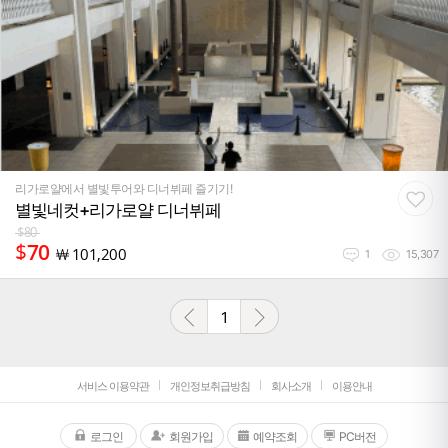
리가로얄에서 별빛투어와 디너뷔페 즐기기!
별빛네컷+리가로얄 디너뷔페
$
80
$
70
￦
101,200
1
15,307
1
서비스 이용약관
개인정보취급방침
회사소개
이용안내
로그인
회원가입
예약조회
PC버전