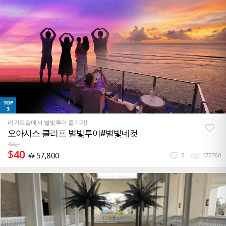
TOP
3
리가로얄에서 별빛투어 즐기기!
오아시스 클리프 별빛투어#별빛네컷
$
45
$
40
￦
57,800
5
177,760