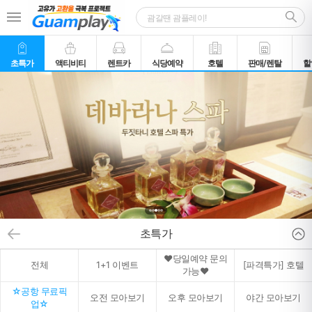
초특가
액티비티
렌트카
식당예약
호텔
판매/렌탈
할
초특가
♥당일예약 문의
전체
1+1 이벤트
[파격특가] 호텔
가능♥
☆공항 무료픽
오전 모아보기
오후 모아보기
야간 모아보기
업☆