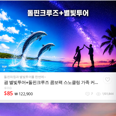
TOP
2
돌핀와칭과 별빛투어를 한번에~
괌 별빛투어+돌핀크루즈 콤보팩 스노클링 가족 커
플 여행 필수코스
$
110
$
85
￦
122,900
7
1,101,844