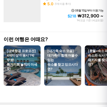
5.0
(
1
개 이용 후기)
08월 15일부터 이용가능
312,900 ~
￦
$218
1박요금 기준 (세금포함)
이런 여행은 어때요?
[새벽항공 프로모션]
[대가족 숙소 모음]
[호텔+속소 
4박이상 이용시 1박
대가족이 함께 머물수
숙소와 식사
무료!
있는
패키지를 찾
특가기회 놓치지 마세
숙소를 찾고 있으시다
면?
요!
면?