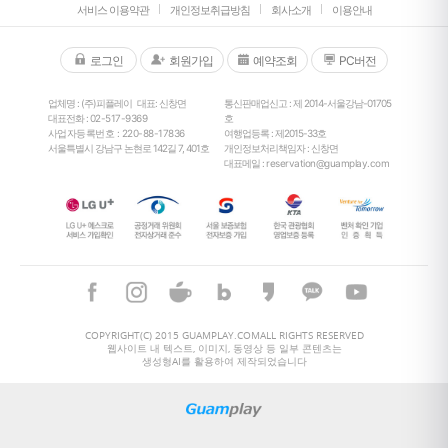
서비스 이용약관
개인정보취급방침
회사소개
이용안내
로그인
회원가입
예약조회
PC버전
업체명 : (주)피플레이
대표: 신창면
통신판매업신고 : 제 2014-서울강남-01705
대표전화 :
02-517-9369
호
사업자등록번호 : 220-88-17836
여행업등록 : 제2015-33호
서울특별시 강남구 논현로 142길 7, 401호
개인정보처리책임자 : 신창면
대표메일 :
reservation@guamplay.com
COPYRIGHT(C) 2015 GUAMPLAY.COMALL RIGHTS RESERVED
웹사이트 내 텍스트, 이미지, 동영상 등 일부 콘텐츠는
생성형AI를 활용하여 제작되었습니다