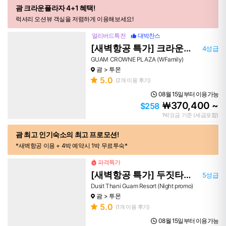
괌 크라운플라자 4+1 혜택!
럭셔리 오션뷰 객실을 저렴하게 이용해보세요!
얼리버드특전
대박찬스
[새벽항공 특가] 크라운플라자
4성급
GUAM CROWNE PLAZA (WFamily)
괌
투몬
5.0
(
2
개 이용 후기)
08월 15일부터 이용가능
370,400 ~
￦
$258
1박요금 기준 (세금포함)
괌 최고 인기숙소의 최고 프로모션!
*새벽항공 이용 + 4박 예약시 1박 무료투숙*
파격특가
[새벽항공 특가] 두짓타니 호텔
5성급
Dusit Thani Guam Resort (Night promo)
괌
투몬
5.0
(
1
개 이용 후기)
08월 15일부터 이용가능