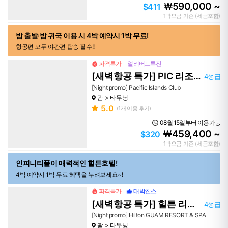
590,000 ~
￦
$411
1박요금 기준 (세금포함)
밤 출발·밤 귀국 이용 시 4박 예약시 1박 무료!
항공편 모두 야간편 탑승 필수!!
파격특가
얼리버드특전
[새벽항공 특가] PIC 리조트
4성급
[Night promo] Pacific Islands Club
괌
타무닝
5.0
(
1
개 이용 후기)
08월 15일부터 이용가능
459,400 ~
￦
$320
1박요금 기준 (세금포함)
인피니티풀이 매력적인 힐튼호텔!
4박 예약시 1박 무료 혜택을 누려보세요~!
파격특가
대박찬스
[새벽항공 특가] 힐튼 리조트
4성급
[Night promo] Hilton GUAM RESORT & SPA
괌
타무닝