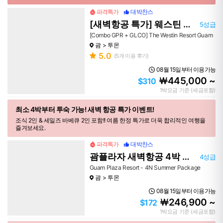
파격특가
대박찬스
[새벽항공 특가] 웨스틴 리조트
5성급
[Combo GPR + GLCO] The Westin Resort Guam
괌
투몬
5.0
(
5
개 이용 후기)
08월 15일부터 이용가능
445,000 ~
￦
$310
1박요금 기준 (세금포함)
최소 4박부터 투숙 가능! 새벽 항공 특가 이벤트!
조식 2인 & 세일즈 바베큐 2인 포함!! 여름 한정 특가로 더욱 합리적인 여행을
즐겨보세요.
파격특가
대박찬스
괌플라자 새벽항공 4박 특가 (조식+세일즈 BBQ 2인 포함)
4성급
Guam Plaza Resort - 4N Summer Package
괌
투몬
08월 15일부터 이용가능
246,900 ~
￦
$172
1박요금 기준 (세금포함)