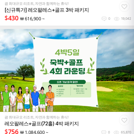
괌 최대규모 리조트, 자연과 함께하는 휴식!
[신규특가] 레오팔레스+골프 3박 패키지
$
430
￦
616,900 ~
0
19,042
괌 최대규모 리조트, 자연과 함께하는 휴식!
레오팔레스+골프(72홀) 4박 패키지
$
756
￦
1,084,600 ~
0
65,870