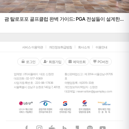
괌 탈로포포 골프클럽 완벽 가이드: PGA 전설들이 설계한
꿈의 코스
서비스 이용약관
개인정보취급방침
회사소개
이용안내
로그인
회원가입
예약조회
PC버전
업체명 : (주)피플레이
대표: 신창면
통신판매업신고 : 제 2014-서울강남-01705
대표전화 :
02-517-9369
호
사업자등록번호 : 220-88-17836
여행업등록 : 제2015-33호
서울특별시 강남구 논현로 142길 7, 401호
개인정보처리책임자 : 신창면
대표메일 :
reservation@guamplay.com