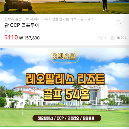
컨트리 클럽 오브 더 퍼시픽! 대자연을 즐기는 최적의 골프코스
괌 CCP 골프투어
$
155
$
110
￦
157,800
1
15,204