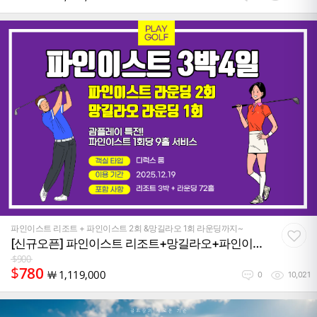
파인이스트 리조트 + 파인이스트 2회 &망길라오 1회 라운딩까지~
[신규오픈] 파인이스트 리조트+망길라오+파인이스
트 골프패키지 (3박4일)
$
900
$
780
￦
1,119,000
0
10,021