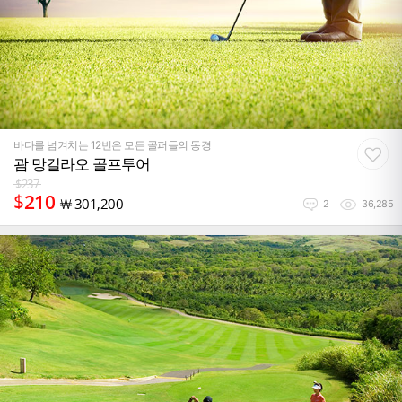
바다를 넘겨치는 12번은 모든 골퍼들의 동경
괌 망길라오 골프투어
$
237
$
210
￦
301,200
2
36,285