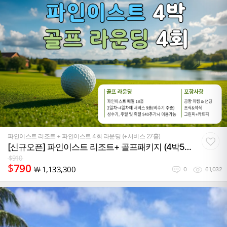
파인이스트 리조트 + 파인이스트 4회 라운딩 (+서비스 27홀)
[신규오픈] 파인이스트 리조트+ 골프패키지 (4박5
일)
$
910
$
790
￦
1,133,300
0
61,032