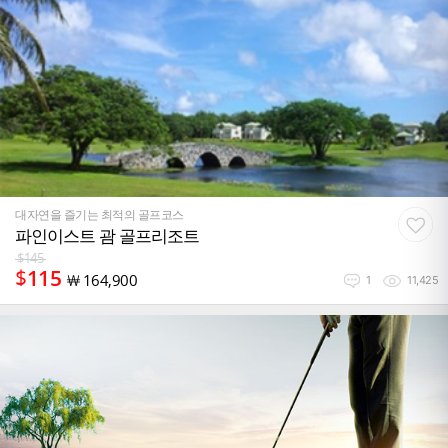
대자연을 즐기는 최적의 골프코스
파인이스트 괌 골프리조트
$
145
$
115
￦
164,900
1
11,425