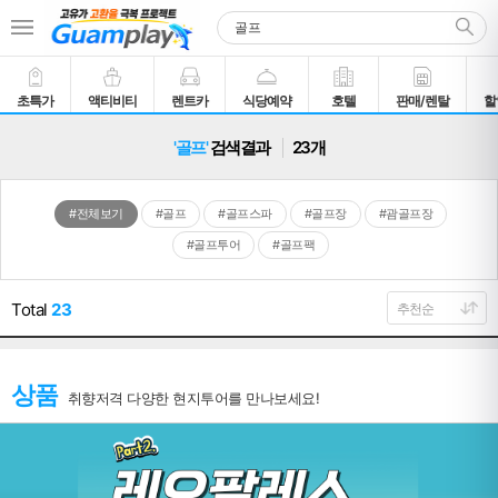
초특가
액티비티
렌트카
식당예약
호텔
판매/렌탈
할
'골프'
검색결과
23개
#전체보기
#골프
#골프스파
#골프장
#괌골프장
#골프투어
#골프팩
Total
23
상품
취향저격 다양한 현지투어를 만나보세요!