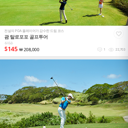
전설의 PGA 플레이어가 감수한 드림 코스
괌 탈로포포 골프투어
$
158
$
145
￦
208,000
1
22,703