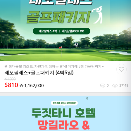
괌 최대규모 리조트, 자연과 함께하는 휴식! 거기에 3회 라운딩까지~
레오팔레스+골프패키지 (4박5일)
$
1,300
$
810
￦
1,162,000
0
27,148