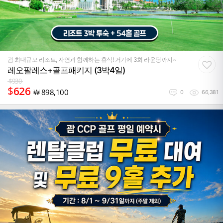
괌 최대규모 리조트, 자연과 함께하는 휴식! 거기에 3회 라운딩까지~
레오팔레스+골프패키지 (3박4일)
$
930
$
626
￦
898,100
0
66,381