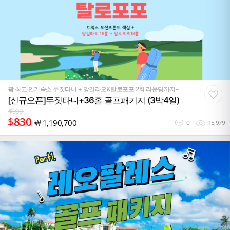
괌 최고 인기숙소 두짓타니 + 망길라오&탈로포포 2회 라운딩까지~
[신규오픈]두짓타니+36홀 골프패키지 (3박4일)
$
900
$
830
￦
1,190,700
0
15,979