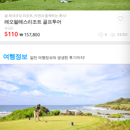
괌 최대규모 리조트, 자연과 함께하는 휴식!
레오팔레스리조트 골프투어
$
130
$
110
￦
157,800
4
23,720
여행정보
알찬 여행정보와 생생한 후기까지!