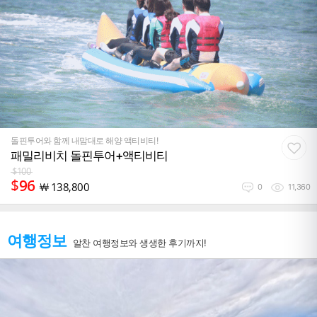
돌핀투어와 함께 내맘대로 해양 액티비티!
패밀리비치 돌핀투어+액티비티
$
100
$
96
￦
138,800
0
11,360
여행정보
알찬 여행정보와 생생한 후기까지!