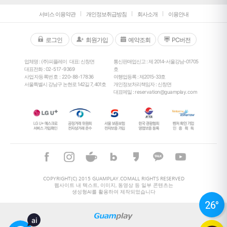
서비스 이용약관
개인정보취급방침
회사소개
이용안내
로그인
회원가입
예약조회
PC버전
업체명 : (주)피플레이
대표: 신창면
통신판매업신고 : 제 2014-서울강남-01705
대표전화 :
02-517-9369
호
사업자등록번호 : 220-88-17836
여행업등록 : 제2015-33호
서울특별시 강남구 논현로 142길 7, 401호
개인정보처리책임자 : 신창면
대표메일 :
reservation@guamplay.com
26
°
26
°
COPYRIGHT(C) 2015 GUAMPLAY.COMALL RIGHTS RESERVED
웹사이트 내 텍스트, 이미지, 동영상 등 일부 콘텐츠는
생성형AI를 활용하여 제작되었습니다
ai