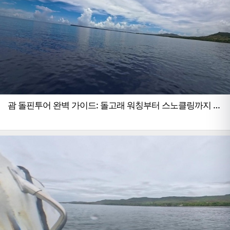
괌 돌핀투어 완벽 가이드: 돌고래 워칭부터 스노클링까지 한
번에!