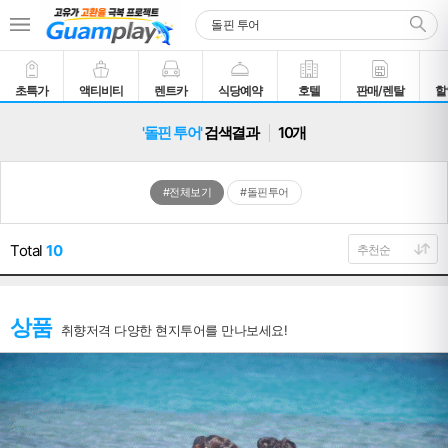
초특가
액티비티
렌트카
식당예약
호텔
판매/렌탈
할
'돌핀 투어'
검색결과
10개
#전체보기
#돌핀투어
Total
10
상품
취향저격 다양한 현지투어를 만나보세요!