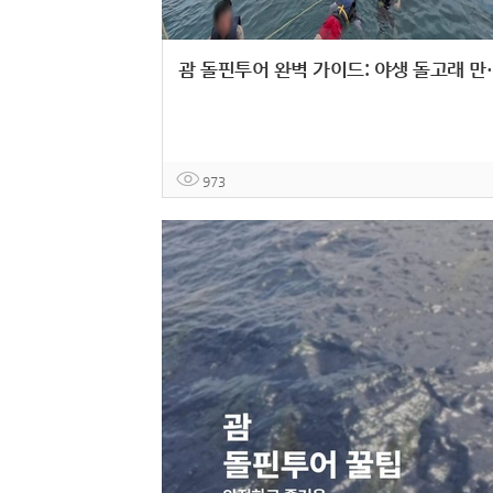
괌 돌핀투어 완벽 가이드: 
973