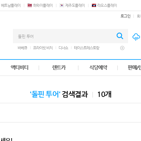
베트남플레이
하와이플레이
제주도플레이
라오스플레이
로그인
회
바베큐
프라이빗 비치
디너쇼
테이스트레스토랑
웨스틴호텔
마사지
남부투어
실탄사격
크루즈
제트 스키
힐튼괌
렌트카
쿠폰
더비치바베큐
액티비티
렌트카
식당예약
판매/
오션뷰호텔
에프터눈티
세일즈바베큐
괌플라자
돌핀크루즈
돌핀 투어
'돌핀 투어'
검색결과
10개
세요!