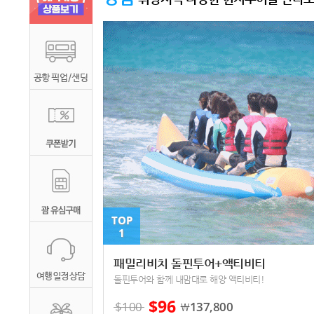
TOP
1
패밀리비치 돌핀투어+액티비티
돌핀투어와 함께 내맘대로 해양 액티비티!
$
96
$
100
137,800
￦