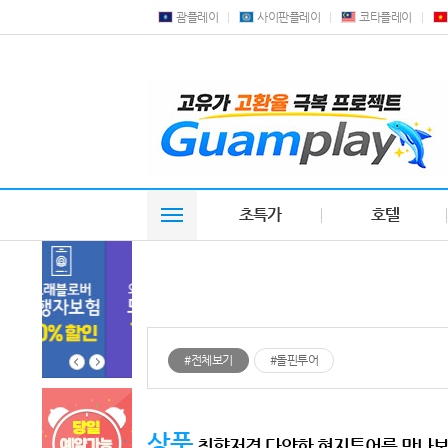
괌플레이
사이판플레이
코타플레이
초특가
호텔
#전체보기
#돌핀투어
상품
취향저격 다양한 현지투어를 만나보