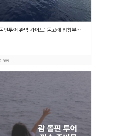
괌 돌핀투어 완벽 가이드: 돌고래 워칭부터 스노클링까지 한번에!
2,989