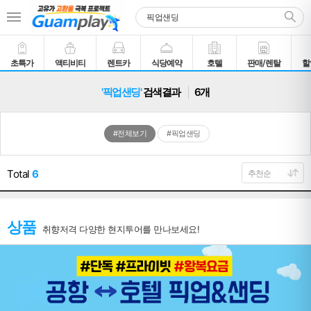
초특가
액티비티
렌트카
식당예약
호텔
판매/렌탈
할
'픽업샌딩'
검색결과
6개
#전체보기
#픽업샌딩
Total
6
상품
취향저격 다양한 현지투어를 만나보세요!