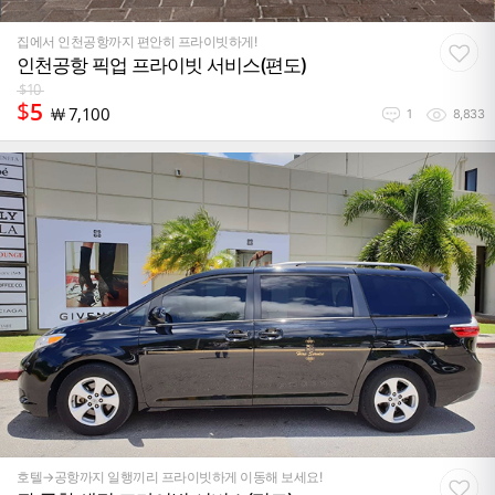
집에서 인천공항까지 편안히 프라이빗하게!
인천공항 픽업 프라이빗 서비스(편도)
$
10
$
5
￦
7,100
1
8,833
호텔→공항까지 일행끼리 프라이빗하게 이동해 보세요!