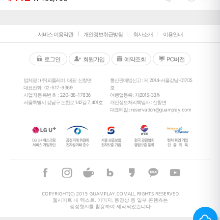
서비스 이용약관
개인정보취급방침
회사소개
이용안내
로그인
회원가입
예약조회
PC버전
업체명 : (주)피플레이
대표: 신창면
통신판매업신고 : 제 2014-서울강남-01705
대표전화 :
02-517-9369
호
사업자등록번호 : 220-88-17836
여행업등록 : 제2015-33호
서울특별시 강남구 논현로 142길 7, 401호
개인정보처리책임자 : 신창면
대표메일 :
reservation@guamplay.com
26
°
COPYRIGHT(C) 2015 GUAMPLAY.COMALL RIGHTS RESERVED
웹사이트 내 텍스트, 이미지, 동영상 등 일부 콘텐츠는
생성형AI를 활용하여 제작되었습니다
26
°