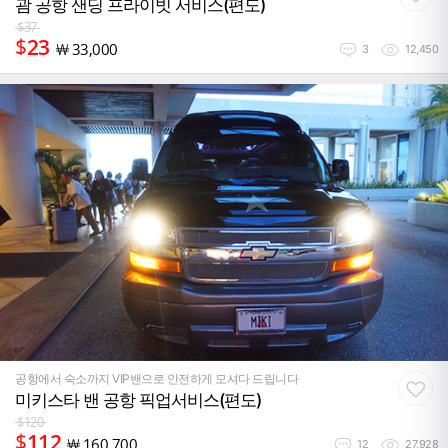
괌 공항 샌딩 프라이빗 서비스(편도)
$
37
$
23
￦
33,000
3
12,450
공항에서 숙소까지 VIP밴으로 안전하게 모셔다 드립니다
미키스타 밴 공항 픽업서비스(편도)
$
120
$
112
￦
160,700
12
27,928