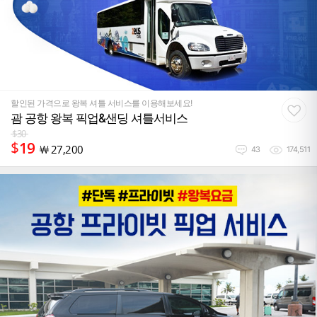
할인된 가격으로 왕복 셔틀 서비스를 이용해보세요!
괌 공항 왕복 픽업&샌딩 셔틀서비스
$
30
$
19
￦
27,200
43
174,511