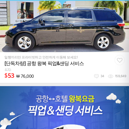
일행끼리만 프라이빗하고 안전하게 이동해 보세요!
[단독차량] 공항 왕복 픽업&샌딩 서비스
$
70
$
53
￦
76,000
34
159,649