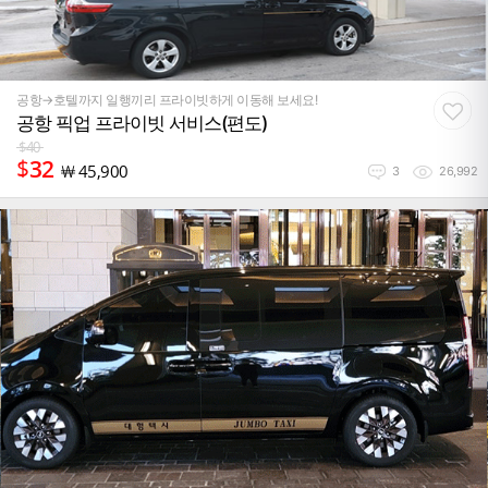
공항→호텔까지 일행끼리 프라이빗하게 이동해 보세요!
공항 픽업 프라이빗 서비스(편도)
$
40
$
32
￦
45,900
3
26,992