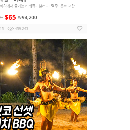
비치에서 즐기는 바베큐~ 샐러드+맥주+음료 포함
$
65
1
94,200
￦
15
459,243