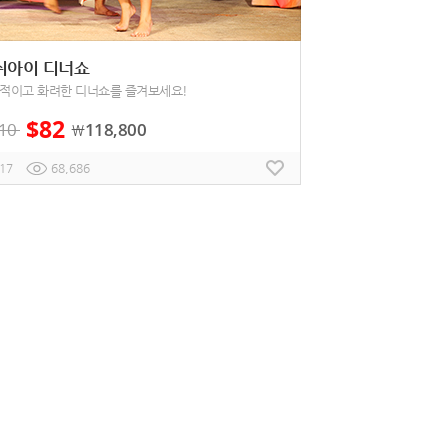
쉬아이 디너쇼
적이고 화려한 디너쇼를 즐겨보세요!
$
82
10
118,800
￦
17
68,686