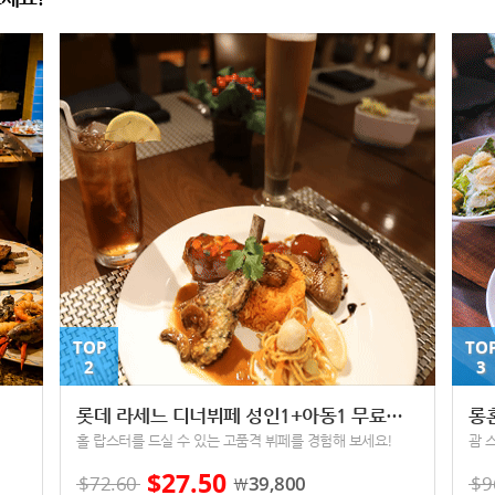
TOP
TO
2
3
롯데 라세느 디너뷔페 성인1+아동1 무료이벤트
롱
홀 랍스터를 드실 수 있는 고품격 뷔페를 경험해 보세요!
괌 
$
27.50
$
72.60
39,800
$
9
￦