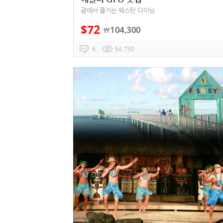
괌에서 즐기는 웨스턴 다이닝
$
72
104,300
￦
6
54,750