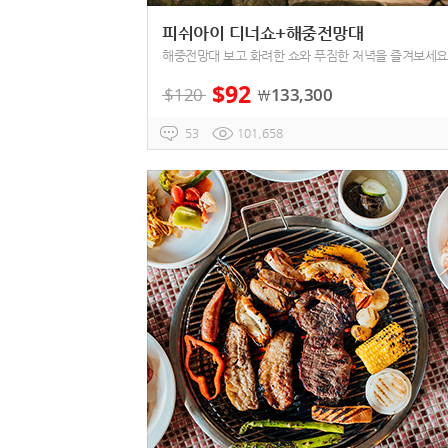
피쉬아이 디너쇼+해중전망대
해중전망대 보고 화려한 쇼와 푸짐한 저녁을 즐겨보세요
$
92
$
120
133,300
￦
53
101,658