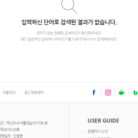
입력하신 단어로 검색된 결과가 없습니다.
오타가 없는 정확한 검색어인지 확인해주세요.
보다 일반적인 검색어나 띄어쓰기를 다르게 해서 다시 검색해보세요.
이용안내
광고제휴문의
USER GUIDE
: 제 2014-서울강남-01705 호
제2015-33호
괌플레이 소개
책임자 : 신창면