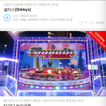
양질의 식재료을 이용한 인기 페밀리 레스토랑
셜리스[Shirleys]
시간 : 06:00~24:00
위치 : 호텔 산테페에서 온워드 리조트 방향으로 옆
11
38,926
월미도의 디스코 팡팡이 괌에도~ 범퍼카와 바이킹도 함께 즐기세요!
타가다 놀이공원