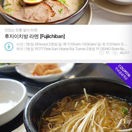
맛있는 전통 일식 라멘
후지이치방 라멘 [Fujiichiban]
시간 : 1호점 24hours/ 2호점 일-목 11:00am-12:00am/ 금-토 11:00am-2:00am
위치 : 1호점 15177 Pale San Vitores Rd. Tumon 2호점 1F OSHIO Store Building San Vitores Rd. Tumon
17
46,217