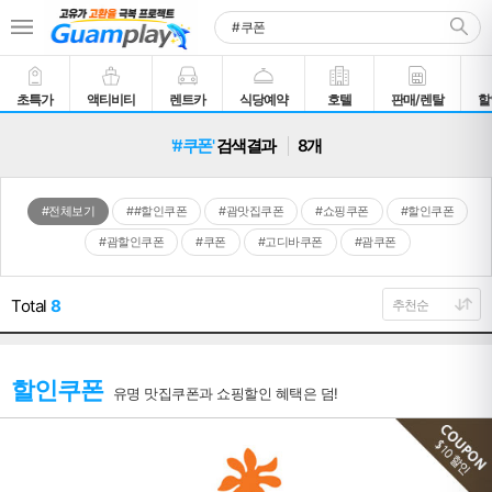
초특가
액티비티
렌트카
식당예약
호텔
판매/렌탈
할
'#쿠폰'
검색결과
8개
#전체보기
##할인쿠폰
#괌맛집쿠폰
#쇼핑쿠폰
#할인쿠폰
#괌할인쿠폰
#쿠폰
#고디바쿠폰
#괌쿠폰
Total
8
할인쿠폰
유명 맛집쿠폰과 쇼핑할인 혜택은 덤!