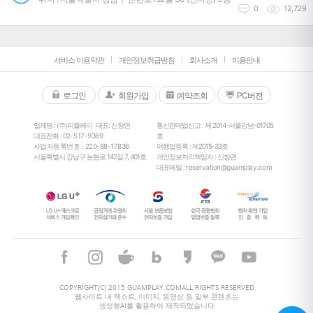
0
12,729
서비스 이용약관
개인정보취급방침
회사소개
이용안내
로그인
회원가입
예약조회
PC버전
업체명 : (주)피플레이
대표: 신창면
통신판매업신고 : 제 2014-서울강남-01705
대표전화 :
02-517-9369
호
사업자등록번호 : 220-88-17836
여행업등록 : 제2015-33호
서울특별시 강남구 논현로 142길 7, 401호
개인정보처리책임자 : 신창면
대표메일 :
reservation@guamplay.com
26
°
COPYRIGHT(C) 2015 GUAMPLAY.COMALL RIGHTS RESERVED
웹사이트 내 텍스트, 이미지, 동영상 등 일부 콘텐츠는
생성형AI를 활용하여 제작되었습니다