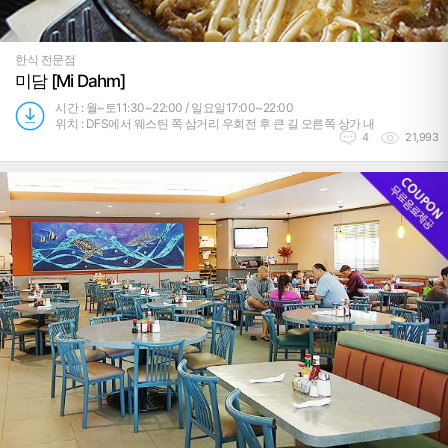
한식 전문점
미담 [Mi Dahm]
시간 : 월~토11:30~22:00 / 일요일17:00~22:00
위치 : DFS에서 웨스틴 쪽 삼거리 우회전 후 큰 길 오른쪽 상가 내
4
21,993