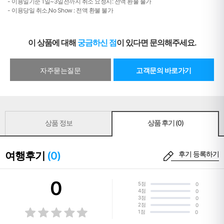
- 이용일기준 1일~3일전까지 취소 요청시: 전액 환불 불가
- 이용당일 취소,No Show : 전액 환불 불가
이 상품에 대해
궁금하신 점
이 있다면 문의해주세요.
자주묻는질문
고객문의 바로가기
상품 정보
상품 후기
(0)
여행후기
(0)
후기 등록하기
0
5점
0
4점
0
3점
0
2점
0
1점
0