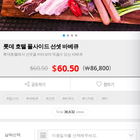
롯데 호텔 풀사이드 선셋 바베큐
롯데호텔에서 선셋을 바라보며 먹을수 있는 바베큐
$
60.50
$
60.50
￦
86,800
공유하기
찜하기
#랍스터
#바베큐
#선셋
#씨푸드
#디저트
#A1
Total
36,632
views
날짜선택