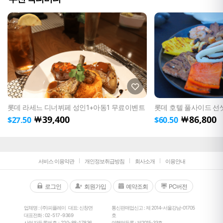
롯데 라세느 디너뷔페 성인1+아동1 무료이벤트
롯데 호텔 풀사이드 선
39,400
86,800
￦
￦
$
27.50
$
60.50
서비스 이용약관
개인정보취급방침
회사소개
이용안내
로그인
회원가입
예약조회
PC버전
업체명 : (주)피플레이
대표: 신창면
통신판매업신고 : 제 2014-서울강남-01705
대표전화 :
02-517-9369
호
사업자등록번호 : 220-88-17836
여행업등록 : 제2015-33호