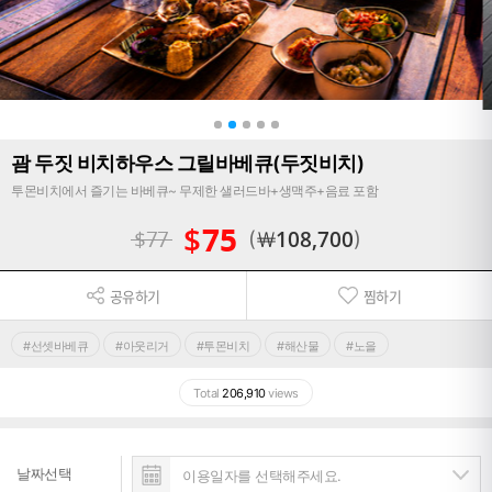
괌 두짓 비치하우스 그릴바베큐(두짓비치)
투몬비치에서 즐기는 바베큐~ 무제한 샐러드바+생맥주+음료 포함
$
75
$
77
￦
108,700
공유하기
찜하기
#선셋바베큐
#아웃리거
#투몬비치
#해산물
#노을
Total
206,910
views
날짜선택