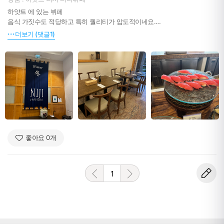
하얏트 에 있는 뷔페
음식 가짓수도 적당하고 특히 퀄리티가 압도적이네요.
간만에 진짜 맛있는뷔페 먹어본듯. 강추에요.
더보기 (댓글1)
좋아요
0
개
1