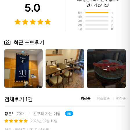
5.0
인기가 많아요!
5점
1
4점
0
3점
0
2점
0
1점
0
최근 포토후기
+1
전체후기
1
건
최신순
베스트순
평점순
정은*
20대
친구와 가는 여행
RE
2025년 02월 12일
상품 : 하얏트 니지 디너뷔페