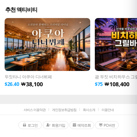
추천 액티비티
두짓타니 아쿠아 디너뷔페
괌 두짓 비치하우스 그
38,100
108,400
￦
￦
$
26.40
$
75
서비스 이용약관
개인정보취급방침
회사소개
이용안내
로그인
회원가입
예약조회
PC버전