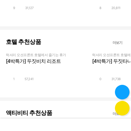
9
31,127
8
20,811
호텔
추천상품
더보기
럭셔리 오션프론트 호텔에서 즐기는 휴가
럭셔리 오션프론트 호텔에
[4박특가] 두짓비치 리조트
[4박특가] 두짓타
$
225
$
360
￦
323,000 ~
￦
516,800 ~
1
57,241
0
31,738
ai
26
°
액티비티
추천상품
더보기
아메리칸 정통 서커스를 체험해보세요!
해중전망대 보고 화려한 
즐겨보세요!