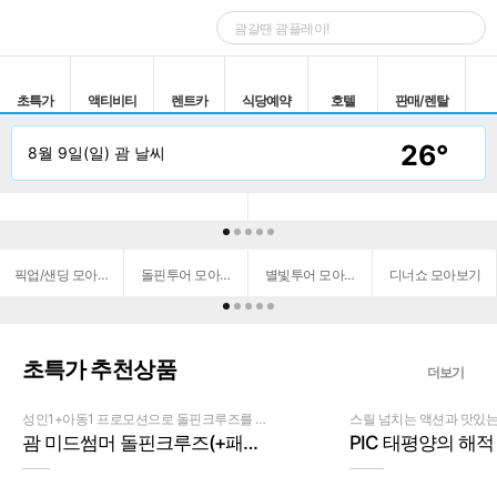
초특가
액티비티
렌트카
식당예약
호텔
판매/렌탈
26°
8월 9일(일) 괌 날씨
할인쿠폰
여행정보
픽업/샌딩 모아보
돌핀투어 모아보
별빛투어 모아보
디너쇼 모아보기
기
기
기
초특가
추천상품
더보기
성인1+아동1 프로모션으로 돌핀크루즈를 즐
스릴 넘치는 액션과 맛있는 
겨보세요!
료 이벤트까지
괌 미드썸머 돌핀크루즈(+패러
PIC 태평양의 해적
세일링)
+1인 무료 이벤트
$
75
$
100
$
60
$
95
￦
86,100
￦
136,300