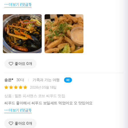
음식맛은 맛있게 먹었다는 소리 나올정도로 만족스럽습니다
더보기 (댓글1)
좋아요
0
개
송은*
30대
가족과 가는 여행
RE
2026년 05월 18일
상품 : 힐튼 피셔맨스 코브 씨푸드 맛집
씨푸드 좋아해서 씨푸드 보일세트 먹었어요 오 맛있어요
더보기 (댓글1)
좋아요
0
개