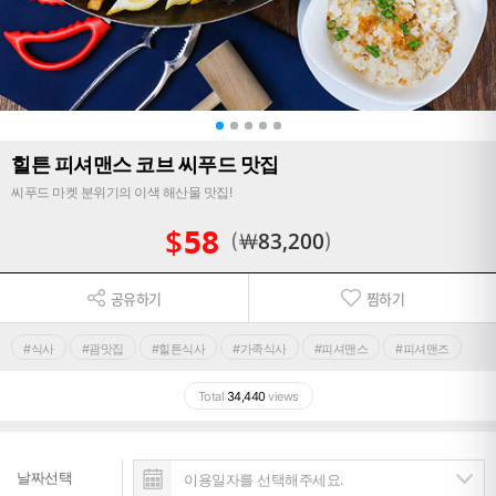
힐튼 피셔맨스 코브 씨푸드 맛집
씨푸드 마켓 분위기의 이색 해산물 맛집!
$
58
￦
83,200
공유하기
찜하기
#식사
#괌맛집
#힐튼식사
#가족식사
#피셔맨스
#피셔맨즈
Total
34,440
views
날짜선택