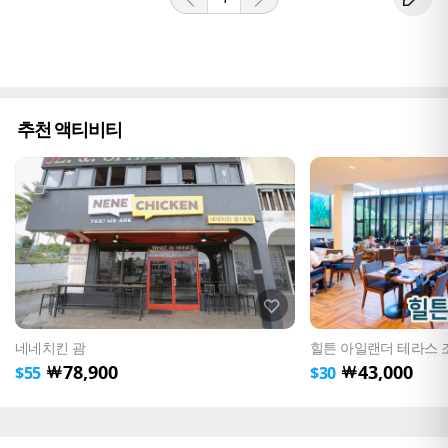
추천 액티비티
네네치킨 괌
힐튼 아일랜더 테라스 
78,900
43,000
￦
￦
$
55
$
30