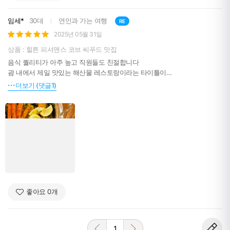
임세*
30대
연인과 가는 여행
RE
2025년 05월 31일
상품 : 힐튼 피셔맨스 코브 씨푸드 맛집
음식 퀄리티가 아주 높고 직원들도 친절합니다
괌 내에서 제일 맛있는 해산물 레스토랑이라는 타이틀이
아쉽지 않을 정도의 맛이었습니다
더보기 (댓글1)
예약 편하게 진행할 수 있었고
직원분들이 바우처 보고 빠르게 안내해주었네요
가서 고민하지 마시고 미리 주문해서 가시면 좋을 것 같습니다 ^^
좋아요
0
개
1