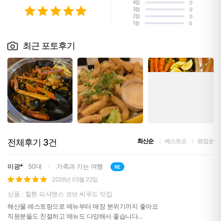
4점
0
3점
0
2점
0
1점
0
최근 포토후기
전체후기
3
건
최신순
베스트순
평점순
이광*
50대
가족과 가는 여행
RE
2026년 05월 22일
상품 : 힐튼 피셔맨스 코브 씨푸드 맛집
해산물 레스토랑으로 메뉴부터 매장 분위기까지 좋아요
직원분들도 친절하고 메뉴도 다양해서 좋습니다