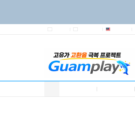
괌플레이
사이판플레이
코타플레이
초특가
호텔