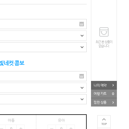
페이스북
카카오톡
URL
최근 본 상품이
없습니다.
빛네컷 콤보
나의 예약
0
여행 카트
찜한 상품
아동
유아
TOP