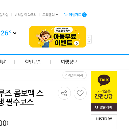
0
원가입
비회원 예약조회
고객센터
여행카트
26
°
렌탈
할인쿠폰
여행정보
이전 페이지
루즈 콤보팩 스
행 필수코스
공유하기
HISTORY
00