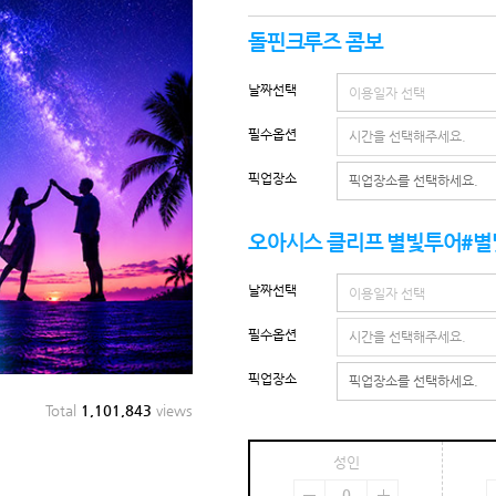
돌핀크루즈 콤보
날짜선택
필수옵션
픽업장소
오아시스 클리프 별빛투어#별
날짜선택
필수옵션
픽업장소
Total
1,101,843
views
성인