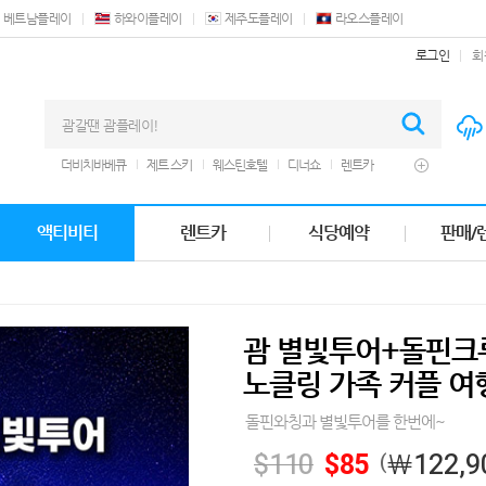
베트남플레이
하와이플레이
제주도플레이
라오스플레이
로그인
회
더비치바베큐
제트 스키
웨스틴호텔
디너쇼
렌트카
돌핀 투어
남부투어
테이스트레스토랑
괌플라자
세일즈바베큐
프라이빗 비치
실탄사격
크루즈
힐튼괌
액티비티
렌트카
식당예약
판매/
쿠폰
마사지
에프터눈티
오션뷰호텔
돌핀크루즈
바베큐
괌 별빛투어+돌핀크
노클링 가족 커플 여
돌핀와칭과 별빛투어를 한번에~
$
110
$
85
￦
122,9