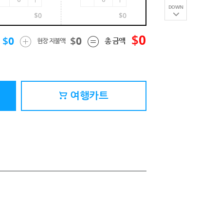
DOWN
$
0
$
0
$
0
$
0
$
0
총 금액
현장 지불액
여행카트