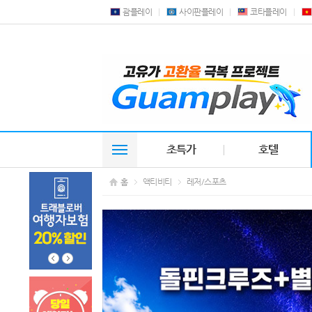
괌플레이
사이판플레이
코타플레이
초특가
호텔
홈
액티비티
레저/스포츠