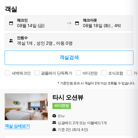
객실
체크인
체크아웃
08월 14일 (금)
08월 18일 (화)
4박
인원수
객실 1개
성인 2명
아동 0명
객실검색
새벽체크인
괌플레이 단독특가
바다전망
조식포함
가
* 기준인원 초과 시 객실이 2개 이상 조회될 수 있습니다.
타시 오션뷰
바다전망
31㎡
싱글베드 2개 또는 더블베드1개
객실 상세보기
기준 2인 (최대 4인)