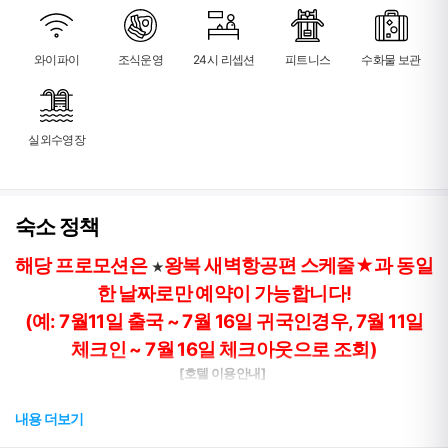
탈로포포 폭포
21.0km
셀라 만 전망대
23.2km
솔래다드 요새
27.1km
와이파이
조식운영
24시 리셉션
피트니스
수화물 보관
실외수영장
숙소 정책
해당 프로모션은
왕복 새벽항공편 스케줄
★
과
동일
★
한 날짜로만 예약이 가능합니다!
(예: 7월11일 출국 ~ 7월 16일 귀국인경우, 7월 11일
체크인 ~ 7월 16일 체크아웃으로 조회)
[호텔 이용안내]
- 체크인시간 15:00 / 체크아웃시간 12:00
-
체크인시 예약자의 여권사본을 카피합니다.
내용 더보기
- 체크인시 제공되는 쿠폰은 재발급 및 타인에게 양도가 안되오니 확인바랍