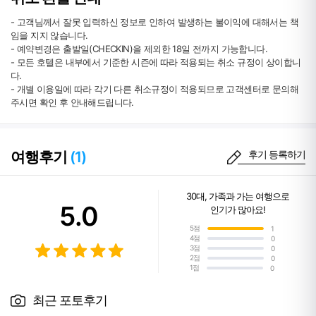
• 테니스 코트
- 고객님께서 잘못 입력하신 정보로 인하여 발생하는 불이익에 대해서는 책
06:00 ~ 21:00
임을 지지 않습니다.
- 예약변경은 출발일(CHECKIN)을 제외한 18일 전까지 가능합니다.
[카페 및 레스토랑]
- 모든 호텔은 내부에서 기준한 시즌에 따라 적용되는 취소 규정이 상이합니
• 카페치노
중요 정보
다.
24시간 운영
- 개별 이용일에 따라 각기 다른 취소규정이 적용되므로 고객센터로 문의해
호텔 수영장
주시면 확인 후 안내해드립니다.
• 아일랜더 테라스
조식 매일 06:30 ~ 10:00
중식 목/금/토 11:00 ~ 14:00 (월, 화, 수 휴무)
선데이 브런치 일요일 11:00 ~ 14:00
여행후기
(1)
후기 등록하기
석식 매일 17:00 ~ 21:00
- 월요일 Southeast Asian & Steak Night Buffet
- 화요일 New York, New York+ Steak Dinner Buffet
30대
,
가족과 가는 여행
으로
- 수요일 International Buffet
5.0
인기가 많아요!
- 목요일 Pacific Rim Dinner Buffet
- 금요일~일요일 Steak & Seafood Night
5점
1
4점
0
3점
0
• 트리바
2점
0
월~수 11:00 ~ 21:00
1점
0
목 11:00 ~ 21:30
금/토 11:00 ~ 22:00
최근 포토후기
일요일(공휴일) 11:00 ~ 21:00