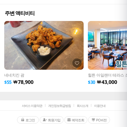
1박 할인은 어떻게 되는건가요?
Q
주변 액티비티
체크아웃 시간은 몇 시인가요?
Q
귀국시 17시 비행도 가능한가요?
Q
1박 무료면 1박 예약을 덜 해도 되는거죠?
Q
네네치킨 괌
힐튼 아일랜더 테라스 
78,900
43,000
￦
￦
$
55
$
30
중간에 객실을 다르게 예약해도 프로모션 적용되나요? (예: 2박 디럭스 + 2박 프리미어)
Q
비행기 일정에 안 맞추고 총 4박 6일 일정인데 2박만 예약해도 되나요?
Q
서비스 이용약관
개인정보취급방침
회사소개
이용안내
로그인
회원가입
예약조회
PC버전