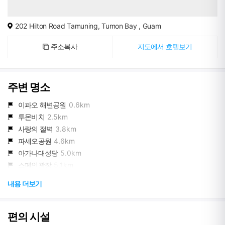
202 Hilton Road Tamuning, Tumon Bay , Guam
주소복사
지도에서 호텔보기
주변 명소
이파오 해변공원
0.6km
투몬비치
2.5km
사랑의 절벽
3.8km
파세오공원
4.6km
아가나대성당
5.0km
스페인광장
5.1km
태평양전쟁 역사공원
8.7km
내용 더보기
피쉬아이마린파크
9.6km
에메랄드벨리
11.7km
리티디안 포인트
18.4km
편의 시설