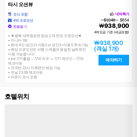
타시 오션뷰
대박특가
조식 포함
$1,048
$654
4박 프로모션
938,900
￦
환불불가
4박요금 기준 (세금포함)
• ★왕복 새벽항공편 탑승고객 한정 프로모션★
• 미니바 1회
￦938,900
• 최대 4인 (성인2+아동2 or 성인3+아동1) 투숙가능
(객실 1개)
• 해당 프로모션은 비행 스케줄과 동일한 날짜로만
이용 가능합니다!
• ex) 7/11출발 ~ 7/16 귀국 -> 7/11 체크인 ~ 7/16
예약하기
체크아웃
• 귀국편 22시 이후편만 해당 가능
• 전날 23:59 체크아웃
• 라운지 조식 포함
호텔위치