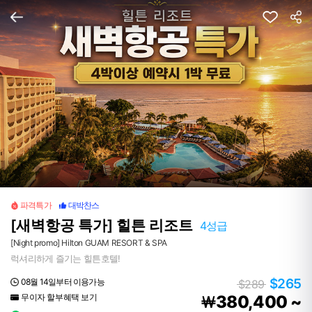
파격특가
대박찬스
[새벽항공 특가] 힐튼 리조트
4성급
[Night promo] Hilton GUAM RESORT & SPA
럭셔리하게 즐기는 힐튼호텔!
$265
08월 14일부터 이용가능
$289
무이자 할부혜택 보기
380,400 ~
￦