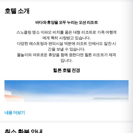
니다.
호텔 소개
객실 타입
타시 오션뷰
식사
식사 포함
바다와 휴양을 모두 누리는 오션 리조트
새벽 항공편 이용고객들 한정 4박 예약시 3박 요금 노출 (최
프로모션
소 4박 예약 가능)
스노클링 명소 이파오 비치를 품은 대형 리조트로 가족 여행객
객실 및 인원
성인 2명 기준
에게 특히 사랑받고 있습니다.
주차, 스파 아유아람 20% 할인쿠폰, 미니바1회, 애프터눈티
다양한 레스토랑과 편의시설 덕분에 리조트 안에서도 알찬 시
포함사항
1회, $30크레딧 바우처, 무료 Wi-Fi
간을 보낼 수 있습니다.
싱글베드 2개
※ 베드타입은 개런티가 불가하며, 체크인시
물놀이와 여유로운 휴양을 함께 원한다면 힐튼 리조트가 제격
침대 설정
호텔 직원에게 요청해주세요!
입니다.
체크인 시 보증금 USD 100 카드 결제 필수.
이 보증금은 투숙 기간 중 발생할 수 있는 추가 요금 또는 손
힐튼 호텔 전경
해에 대비하여 보관됩니다.
체크아웃 시 객실 또는 숙소 내에 미지불 요금이나 손상이 없
을 경우 전액 환불됩니다. (환불은 최소 일주일~한달정도 걸
릴 수 있습니다.)
[수영장 및 피트니스]
• 워터파크
내용 더보기
08:00 ~ 18:00 (워터파크 상부, 자쿠지 08:00 ~ 20:00)
• 웰니스 센터
투숙객 24시간
취소 환불 안내