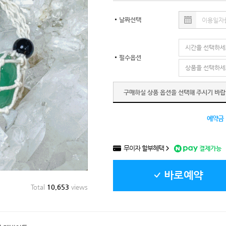
날짜선택
필수옵션
구매하실 상품 옵션을 선택해 주시기 바랍
예약금
무이자 할부혜택
결제가능
바로예약
Total
10,653
views