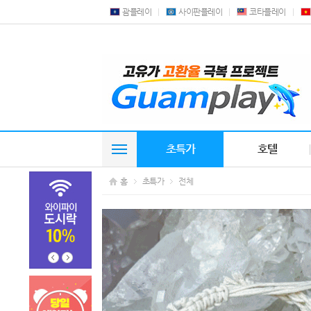
괌플레이
사이판플레이
코타플레이
초특가
호텔
홈
초특가
전체