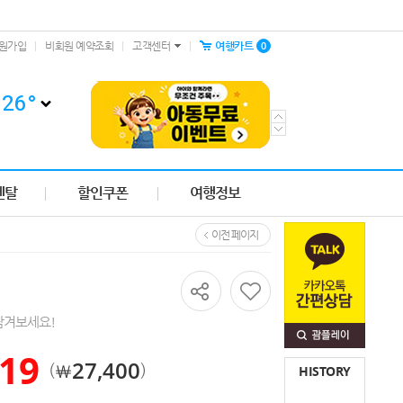
0
원가입
비회원 예약조회
고객센터
여행카트
26
°
렌탈
할인쿠폰
여행정보
이전 페이지
남겨보세요!
공유하기
19
27,400
￦
HISTORY