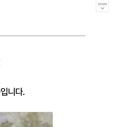
DOWN
.
.