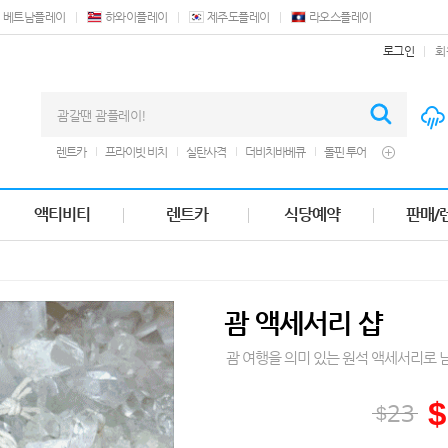
베트남플레이
하와이플레이
제주도플레이
라오스플레이
로그인
회
렌트카
프라이빗 비치
실탄사격
더비치바베큐
돌핀 투어
에프터눈티
쿠폰
오션뷰호텔
디너쇼
크루즈
테이스트레스토랑
돌핀크루즈
힐튼괌
남부투어
액티비티
렌트카
식당예약
판매/
제트 스키
괌플라자
웨스틴호텔
바베큐
세일즈바베큐
마사지
괌 액세서리 샵
괌 여행을 의미 있는 원석 액세서리로 
$
23
$