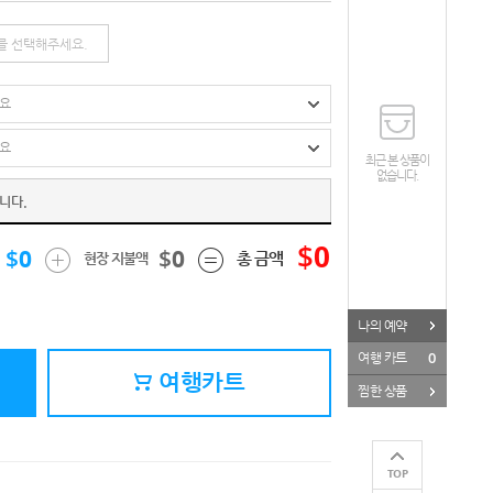
페이스북
카카오톡
URL
최근 본 상품이
없습니다.
니다.
$
0
$
0
$
0
총 금액
현장 지불액
나의 예약
0
여행 카트
여행카트
찜한 상품
TOP