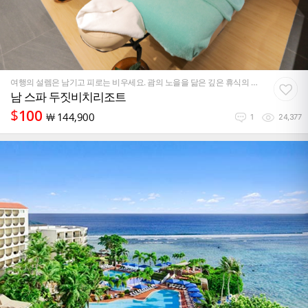
여행의 설렘은 남기고 피로는 비우세요. 괌의 노을을 닮은 깊은 휴식의 시
작
남 스파 두짓비치리조트
$
100
￦
144,900
1
24,377