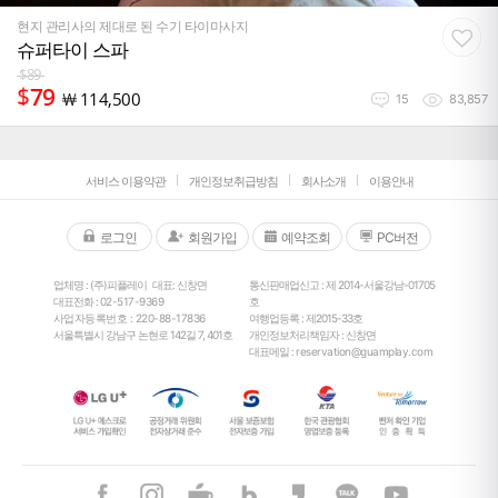
현지 관리사의 제대로 된 수기 타이마사지
슈퍼타이 스파
$
89
$
79
￦
114,500
15
83,857
서비스 이용약관
개인정보취급방침
회사소개
이용안내
로그인
회원가입
예약조회
PC버전
업체명 : (주)피플레이
대표: 신창면
통신판매업신고 : 제 2014-서울강남-01705
대표전화 :
02-517-9369
호
사업자등록번호 : 220-88-17836
여행업등록 : 제2015-33호
서울특별시 강남구 논현로 142길 7, 401호
개인정보처리책임자 : 신창면
대표메일 :
reservation@guamplay.com