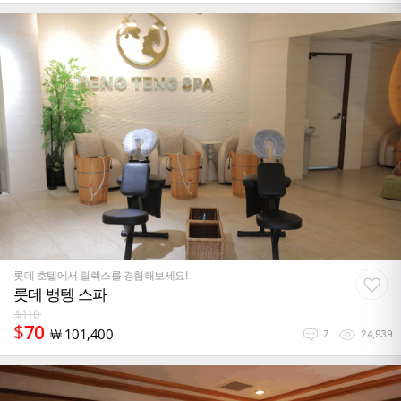
롯데 호텔에서 릴렉스를 경험해보세요!
롯데 뱅텡 스파
$
110
$
70
￦
101,400
7
24,939