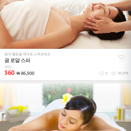
괌의 힐링을 제대로 느껴보세요
괌 로얄 스파
$
65
$
60
￦
86,900
5
65,478