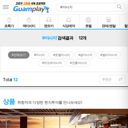
초특가
액티비티
렌트카
식당예약
호텔
판매/렌탈
할
'#마사지'
검색결과
12개
#전체보기
#마사지
#호텔마사지
#괌마사지
#발리마사지
#차모르마사지
#전통마사지
Total
12
상품
취향저격 다양한 현지투어를 만나보세요!