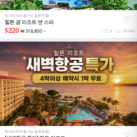
럭셔리하게 즐기는 힐튼호텔!
힐튼 괌 리조트 앤 스파
$
220
￦
318,800 ~
8
35,234
럭셔리하게 즐기는 힐튼호텔!