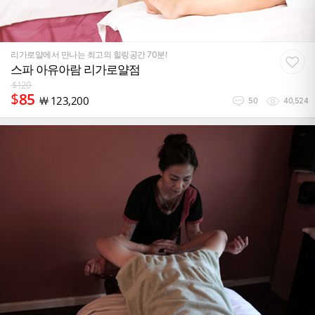
리가로얄에서 만나는 최고의 힐링공간 70분!
스파 아유아람 리가로얄점
$
120
$
85
￦
123,200
50
40,524