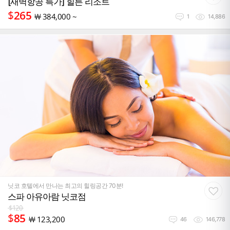
[새벽항공 특가] 힐튼 리조트
$
265
￦
384,000 ~
1
14,886
닛코 호텔에서 만나는 최고의 힐링공간 70분!
스파 아유아람 닛코점
$
120
$
85
￦
123,200
46
146,778