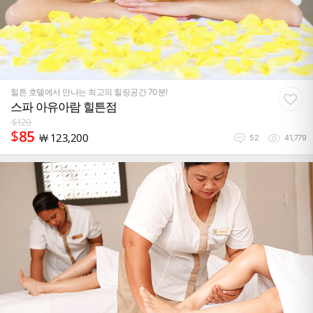
힐튼 호텔에서 만나는 최고의 힐링공간 70분!
스파 아유아람 힐튼점
$
120
$
85
￦
123,200
52
41,779