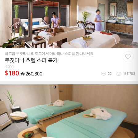
최고급 두짓타니 리조트에서 데바라나 스파를 만나보세요
두짓타니 호텔 스파 특가
$
200
$
180
￦
260,800
22
155,783