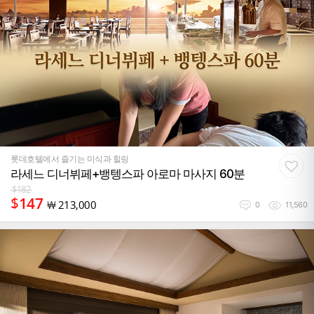
롯데호텔에서 즐기는 미식과 힐링
라세느 디너뷔페+뱅텡스파 아로마 마사지 60분
$
182
$
147
￦
213,000
0
11,560