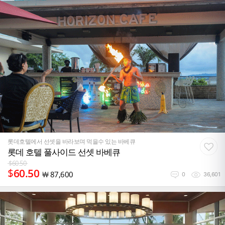
롯데호텔에서 선셋을 바라보며 먹을수 있는 바베큐
롯데 호텔 풀사이드 선셋 바베큐
$
60.50
$
60.50
￦
87,600
0
36,601