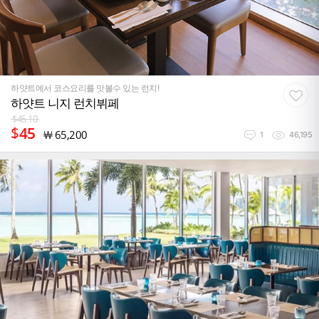
하얏트에서 코스요리를 맛볼수 있는 런치!
하얏트 니지 런치뷔페
$
45.10
$
45
￦
65,200
1
46,195