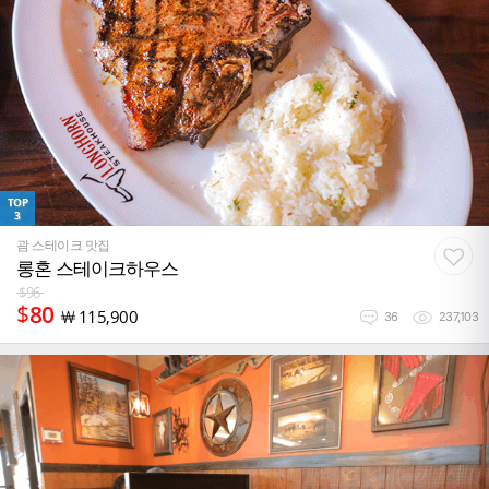
TOP
3
괌 스테이크 맛집
롱혼 스테이크하우스
$
96
$
80
￦
115,900
36
237,103