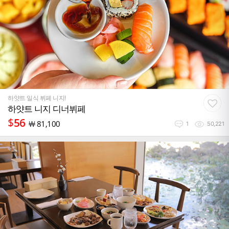
하얏트 일식 뷔페 니지!
하얏트 니지 디너뷔페
$
56
￦
81,100
1
50,221