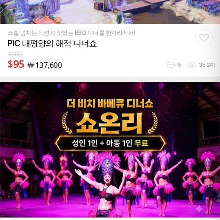
스릴 넘치는 액션과 맛있는 BBQ 디너를 한자리에서!
PIC 태평양의 해적 디너쇼
$
100
$
95
￦
137,600
5
35,241