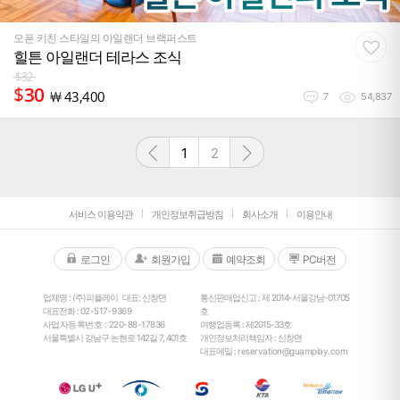
오픈 키친 스타일의 아일랜더 브랙퍼스트
힐튼 아일랜더 테라스 조식
$
32
$
30
￦
43,400
7
54,837
1
2
서비스 이용약관
개인정보취급방침
회사소개
이용안내
로그인
회원가입
예약조회
PC버전
업체명 : (주)피플레이
대표: 신창면
통신판매업신고 : 제 2014-서울강남-01705
대표전화 :
02-517-9369
호
사업자등록번호 : 220-88-17836
여행업등록 : 제2015-33호
서울특별시 강남구 논현로 142길 7, 401호
개인정보처리책임자 : 신창면
대표메일 :
reservation@guamplay.com