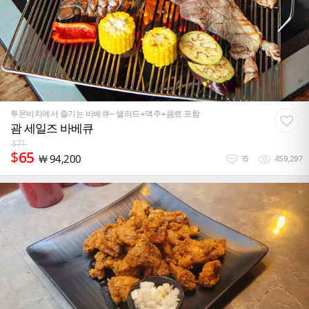
투몬비치에서 즐기는 바베큐~ 샐러드+맥주+음료 포함
괌 세일즈 바베큐
$
71
$
65
￦
94,200
15
459,297