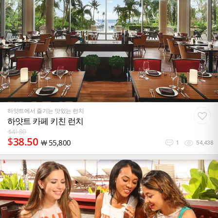
하얏트에서 즐기는 맛있는 런치
하얏트 카페 키친 런치
$
41.80
$
38.50
￦
55,800
1
54,438