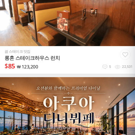
괌 스테이크 맛집
롱혼 스테이크하우스 런치
$
85
￦
123,200
5
22,531