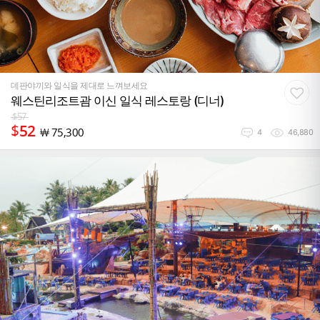
데판야끼와 일식을 제대로 느껴보세요
웨스틴리조트괌 이신 일식 레스토랑 (디너)
$
57
$
52
￦
75,300
4
46,880