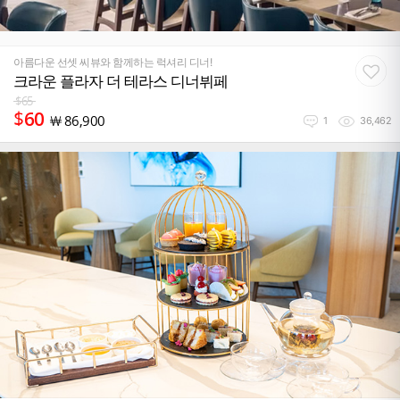
아름다운 선셋 씨뷰와 함께하는 럭셔리 디너!
크라운 플라자 더 테라스 디너뷔페
$
65
$
60
￦
86,900
1
36,462