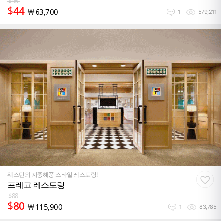
$
45
$
44
￦
63,700
1
579,211
웨스틴의 지중해풍 스타일 레스토랑!
프레고 레스토랑
$
88
$
80
￦
115,900
1
83,785