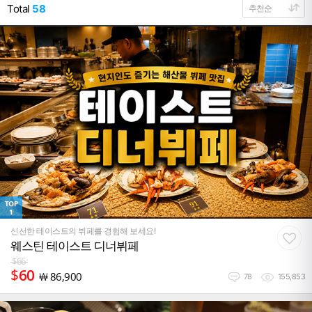
Total
58
TOP
1
신선한 테이스트의 뷔페를 경험해 보세요!
웨스틴 테이스트 디너뷔페
$
66
$
60
￦
86,900
78
155,853