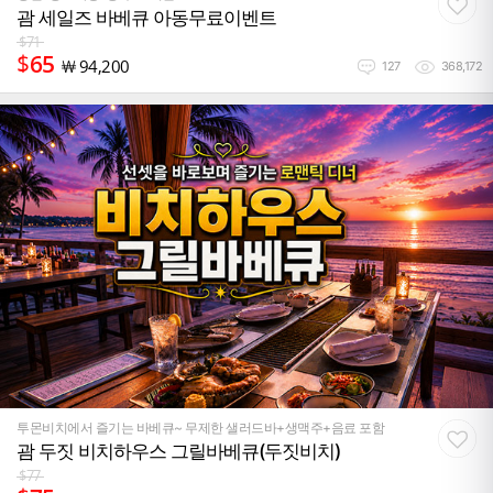
괌 세일즈 바베큐 아동무료이벤트
$
71
$
65
￦
94,200
127
368,172
투몬비치에서 즐기는 바베큐~ 무제한 샐러드바+생맥주+음료 포함
괌 두짓 비치하우스 그릴바베큐(두짓비치)
$
77