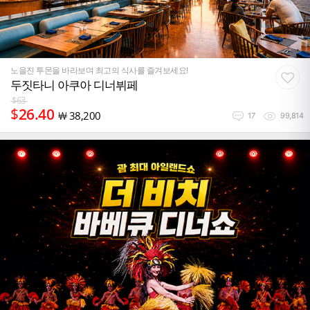
노을진 투몬을 바라보며 최고의 식사를 즐겨보세요!
두짓타니 아쿠아 디너뷔페
$
63
$
26.40
￦
38,200
17
99,814