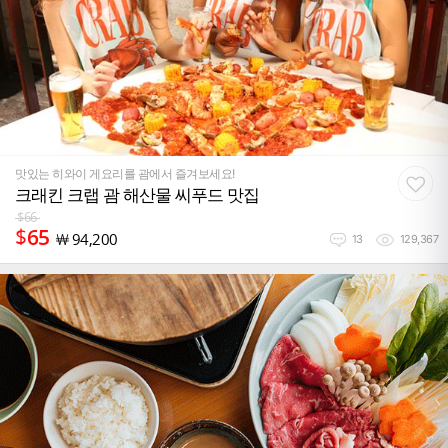
맛있는 히와이 게요리를 괌에서 즐겨보세요!
크래킨 크랩 괌 해산물 씨푸드 맛집
$
66
$
65
￦
94,200
13
129,367