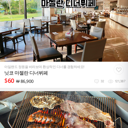
아일랜드 정원을 바라보며 환상적인 디너를 경험하세요!
닛코 마젤란 디너뷔페
$
60
￦
86,900
32
121,387