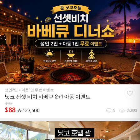
성인2명 + 아동1명 무료 이벤트
닛코 선셋 비치 바베큐 2+1 아동 이벤트
$
90
$
88
￦
127,500
5
67,603