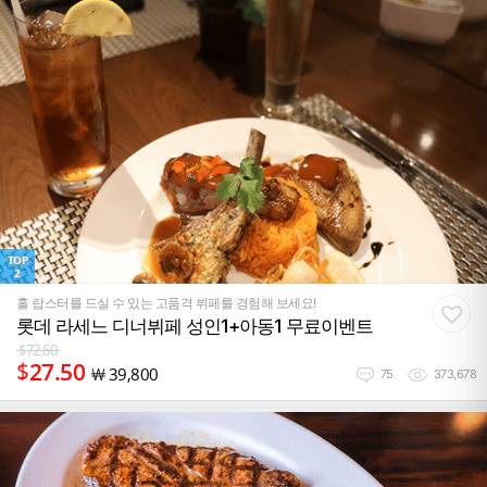
TOP
2
홀 랍스터를 드실 수 있는 고품격 뷔페를 경험해 보세요!
롯데 라세느 디너뷔페 성인1+아동1 무료이벤트
$
72.60
$
27.50
￦
39,800
75
373,678