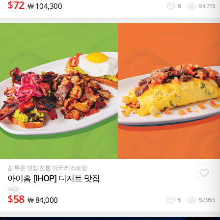
$
72
￦
104,300
6
54,778
괌 투몬 맛집 전통 미국 레스토랑
아이홉 [IHOP] 디저트 맛집
$
62
$
58
￦
84,000
5
57,955