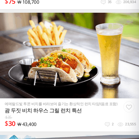
$
75
￦
108,700
35
206,934
에메랄드빛 투몬 비치를 바라보며 즐기는 환상적인 런치 타임!(음료 포함)
괌 두짓 비치 하우스 그릴 런치 특선
$
35
$
30
￦
43,400
2
23,555