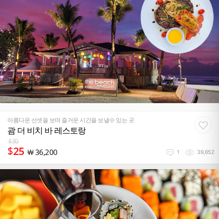
아름다운 선셋을 보며 즐거운 시간을 보낼수 있는 곳
괌 더 비치 바 레스토랑
$
30
$
25
￦
36,200
1
39,652