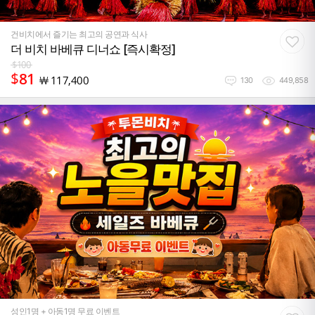
건비치에서 즐기는 최고의 공연과 식사
더 비치 바베큐 디너쇼 [즉시확정]
$
100
$
81
￦
117,400
130
449,858
성인1명 + 아동1명 무료 이벤트