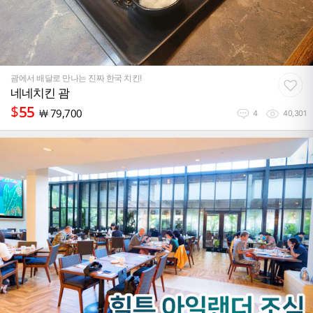
괌에서 배달로 만나는 진짜 한국 치킨!
네네치킨 괌
$
55
￦
79,700
4
40,301