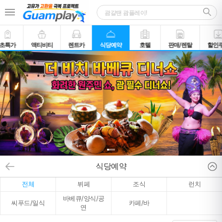
초특가
액티비티
렌트카
식당예약
호텔
판매/렌탈
할인
식당예약
전체
뷔페
조식
런치
바베큐/양식/공
씨푸드/일식
카페/바
연