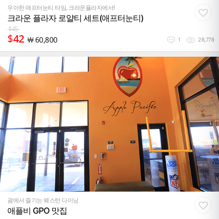
우아한 애프터눈티 타임, 크라운플라자에서!
크라운 플라자 로얄티 세트(애프터눈티)
$
45
$
42
￦
60,800
1
28,778
괌에서 즐기는 웨스턴 다이닝
애플비 GPO 맛집