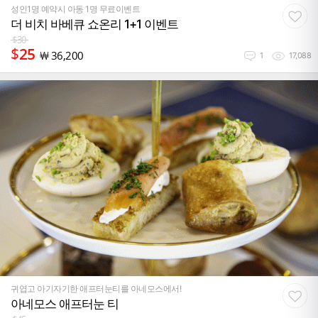
성인1명 예약시 아동 1명 무료이벤트
더 비치 바베큐 쇼온리 1+1 이벤트
$
30
$
25
￦
36,200
1
17,088
귀엽고 아기자기한 애프터눈티를 아네모스에서!
아네모스 애프터눈 티