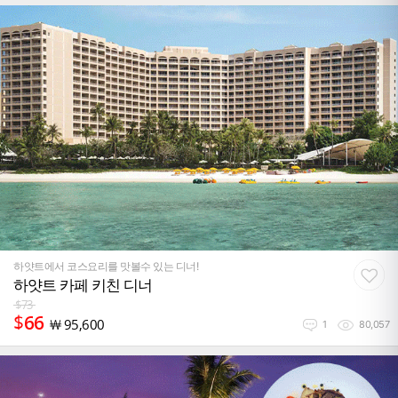
하얏트에서 코스요리를 맛볼수 있는 디너!
하얏트 카페 키친 디너
$
73
$
66
￦
95,600
1
80,057