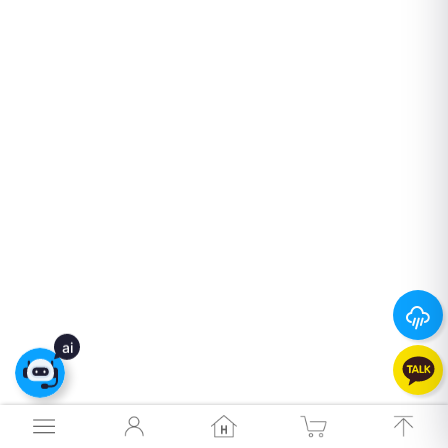
26
°
26
°
ai