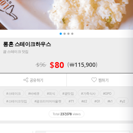
롱혼 스테이크하우스
괌 스테이크 맛집
$
80
$
96
￦
115,900
공유하기
찜하기
#스테이크
#바베큐
#외식
#괌맛집
#가족식사
#GPO
#스테이크맛집
#괌프리미어아울렛
#T1
#d2
#G1
#k1
#y2
Total
237,078
views