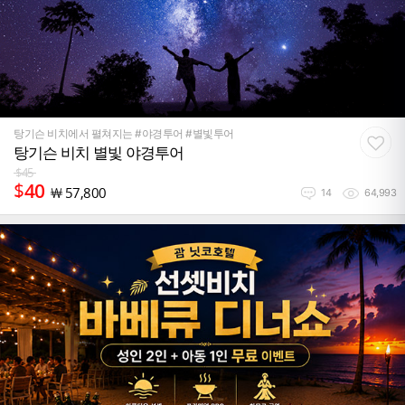
탕기슨 비치에서 펼쳐지는 #야경투어 #별빛투어
탕기슨 비치 별빛 야경투어
$
45
$
40
￦
57,800
14
64,993