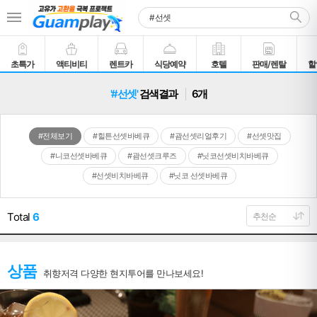
초특가
액티비티
렌트카
식당예약
호텔
판매/렌탈
할
'#선셋'
검색결과
6개
#전체보기
#힐튼선셋바베큐
#괌선셋리얼후기
#선셋맛집
#니코선셋바베큐
#괌선셋크루즈
#닛코선셋비치바베큐
#선셋비치바베큐
#닛코 선셋바베큐
Total
6
상품
취향저격 다양한 현지투어를 만나보세요!