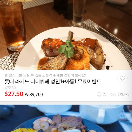
홀 랍스터를 드실 수 있는 고품격 뷔페를 경험해 보세요!
롯데 라세느 디너뷔페 성인1+아동1 무료이벤트
$
72.60
$
27.50
￦
39,700
75
373,475