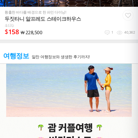
황홀한 바다를 배경으로 한 파인 다이닝!
두짓타니 알프레도 스테이크하우스
$
170
$
158
￦
228,500
1
40,362
여행정보
알찬 여행정보와 생생한 후기까지!