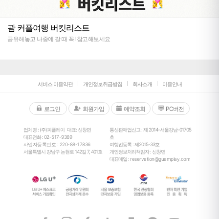
괌 커플여행 버킷리스트
공유해놓고 나중에 갈 때 꼭! 참고해보세요
서비스 이용약관
개인정보취급방침
회사소개
이용안내
로그인
회원가입
예약조회
PC버전
업체명 : (주)피플레이
대표: 신창면
통신판매업신고 : 제 2014-서울강남-01705
대표전화 :
02-517-9369
호
사업자등록번호 : 220-88-17836
여행업등록 : 제2015-33호
서울특별시 강남구 논현로 142길 7, 401호
개인정보처리책임자 : 신창면
대표메일 :
reservation@guamplay.com
26
°