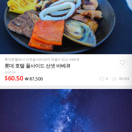
롯데호텔에서 선셋을 바라보며 먹을수 있는 바베큐
롯데 호텔 풀사이드 선셋 바베큐
$
60.50
$
60.50
￦
87,500
0
36,534