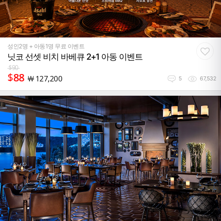
성인2명 + 아동1명 무료 이벤트
닛코 선셋 비치 바베큐 2+1 아동 이벤트
$
90
$
88
￦
127,200
5
67,532