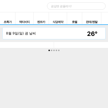
초특가
액티비티
렌트카
식당예약
호텔
판매/렌탈
26°
8월 9일(일) 괌 날씨
할인쿠폰
여행정보
픽업/샌딩 모아보
돌핀투어 모아보
별빛투어 모아보
디너쇼 모아보기
기
기
기
초특가
추천상품
더보기
성인1+아동1 프로모션으로 돌핀크루즈를 즐
스릴 넘치는 액션과 맛있는 
겨보세요!
료 이벤트까지
괌 미드썸머 돌핀크루즈(+패러
PIC 태평양의 해적
세일링)
+1인 무료 이벤트
$
75
$
100
$
60
$
95
￦
86,100
￦
136,300