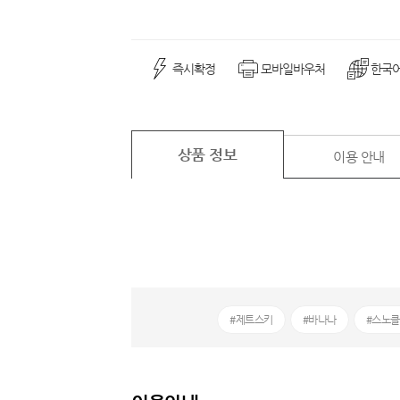
즉시확정
모바일바우처
한국
상품 정보
이용 안내
#제트스키
#바나나
#스노