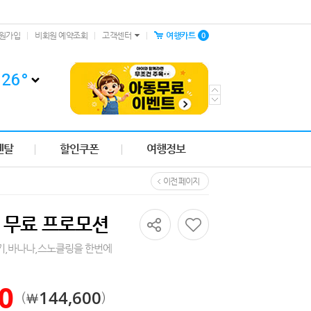
0
원가입
비회원 예약조회
고객센터
여행카트
26
°
렌탈
할인쿠폰
여행정보
이전 페이지
 무료 프로모션
트키,바나나,스노클링을 한번에
공유하기
0
144,600
￦