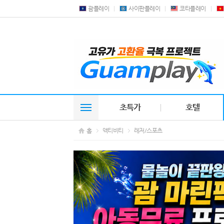
괌플레이
사이판플레이
코타플레이
초특가
호텔
홈
액티비티
레저/스포츠