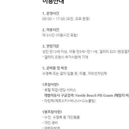
이용안내
1. 운영시간
09:00 ~ 17:00 (오전, 오후 운영)
2. 이용시간
약 3시간 (이동시간 포함)
3. 연령기준
성인 만12세 이상, 아동 만3세~만11세, 갤러리 $20 (현장결
- 갤러리 요청시 추가사항에 기재
5. 준비물 및 복장
수영복 또는 갈아 입을 옷, 타올, 자외선차단제
<포함사항>
- 호텔 픽업/샌딩 서비스
개별이동시
구글검색: Family Beach Piti Guam (패밀
- 마린팩(제트스키+바나나+스노클링)
<불포함사항>
- 수건, 수영복 등 개인용품
- 개인 경비
- 여행자보험