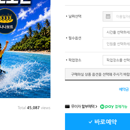
날짜선택
필수옵션
픽업장소
구매하실 상품 옵션을 선택해 주시기 바랍
예약금
무이자 할부혜택
결제가능
Total
45,087
views
바로예약