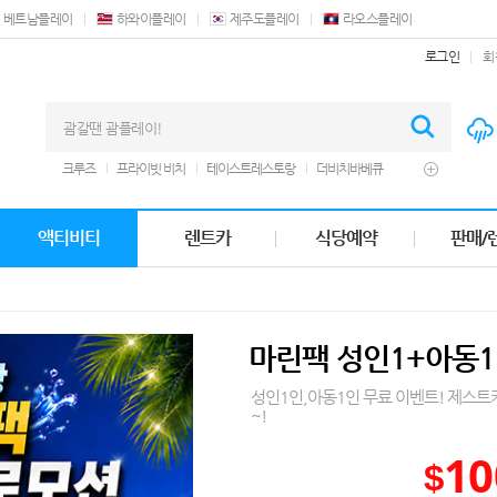
베트남플레이
하와이플레이
제주도플레이
라오스플레이
로그인
회
크루즈
프라이빗 비치
테이스트레스토랑
더비치바베큐
괌플라자
오션뷰호텔
디너쇼
렌트카
웨스틴호텔
제트 스키
남부투어
돌핀 투어
실탄사격
세일즈바베큐
액티비티
렌트카
식당예약
판매/
마사지
바베큐
에프터눈티
돌핀크루즈
힐튼괌
쿠폰
마린팩 성인1+아동1
성인1인,아동1인 무료 이벤트! 제스
~!
10
$