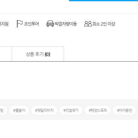
어지원
조인투어
픽업차량이동
최소 2인 이상
상품 후기
(0)
클링
#물놀이
#패밀리비치
#리얼후기
#해양스포츠
#아이동반