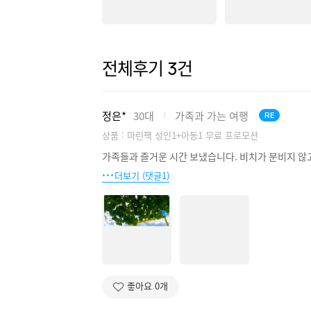
전체후기
건
3
정은*
30대
가족과 가는 여행
RE
상품 : 마린팩 성인1+아동1 무료 프로모션
가족들과 즐거운 시간 보냈습니다. 비치가 분비지 
더보기 (댓글1)
좋아요
0
개