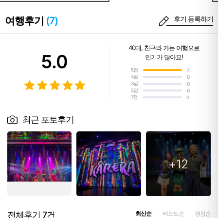
여행후기
(7)
후기 등록하기
40대
,
친구와 가는 여행
으로
5.0
인기가 많아요!
5점
7
4점
0
3점
0
2점
0
1점
0
최근 포토후기
+12
전체후기
7
건
최신순
베스트순
평점순