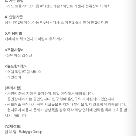
3. 가는 방법
- 레드 트롤리버스이용 #5 (샌드캐슬 / 하얏트 리젠시)정류장에서 하차
4. 연령기준
성인 만12세 이상, 아동 만6세 ~ 11세, 소아 만2-5세, 영아 만 2세 미만
5.이용방법
카레라쇼 체크인시 모바일 바우처 제시
<포함사항>
- 선택하신 입장권
<불포함사항>
- 호텔 픽업/드랍 서비스
- 개인경비
[주의사항]
- 사전에 좌석 지정은 불가하며, 당일 현장에서 배정됩니다.
- 공연장 내에서는 금연입니다. 입구 밖에 흡연구역이 마련되어 있습니다.
- 샌드캐슬 극장내의 공연 시설물을 만지거나 부상을 입지 않도록 유의바랍니다.
-
현지투어 이용시 문제가 발생했을 경우 즉각 해당 업체에 연락을 취해 조치를 받으
시기 바랍니다.
[업체정보]
업 체 명 : Baldyga Group