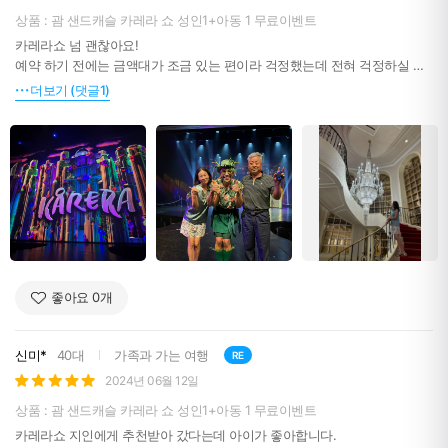
상품 : 괌 샌드캐슬 카레라 쇼 성인1+아동 1 무료이벤트
카레라쇼 넘 괜찮아요!
예약 하기 전에는 금액대가 조금 있는 편이라 걱정했는데 전혀 걱정하실 필
요 없습니당 정말루요!
더보기 (댓글1)
아이들이 보기에도 너무 재미있을 거고, 어른들이 보시기에도 괜찮았어요
ㅎㅎ 그리고 샌드캐슬 내부가 넘 예뻐서 저랑 엄마는 계단에서 사진도 건졌
네용..ㅎㅎ
들어가기 전에 팝콘도 미리 사서 진짜 영화관처럼 볼 수 있어 좋았어요!!
돈이 아깝지 않을만큼 미디어아트쇼 너무 훌룡했고, 공연 퀄리티가 너무 좋
습니다. 관객참여도도 높은 편이라 덕분에 너무 재밌었어요 ㅎㅎ
실내에서 보는거라 쾌적하게 볼 수 있는게 가장 큰 장점이지 않을까 싶습니
다!
덕분에 부모님과 좋은추억 남겼습니다. 카레라쇼 짱! ♥
좋아요
0
개
신미*
40대
가족과 가는 여행
RE
2024년 06월 12일
상품 : 괌 샌드캐슬 카레라 쇼 성인1+아동 1 무료이벤트
카레라쇼 지인에게 추천받아 갔다는데 아이가 좋아합니다.