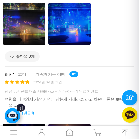
좋아요
0
개
26
°
최혜*
30대
가족과 가는 여행
RE
2024년 04월 21일
상품 : 괌 샌드캐슬 카레라 쇼 성인1+아동 1 무료이벤트
26
°
여행을 다녀와서 가장 기억에 남는게 카레라쇼 라고 하던데 돈쓴 보람이 있
네요.
ai
PIC 골드카드라 서커스를 봐서 굳이 필요할까 했는데, 둘이 비교가 안되는것
더보기 (댓글1)
같아요
미디어아트라고 하는데, 화려한 기술에 불쇼, 서커스,마술쇼,뮤지컬 모두 복
합적으로
영어를 못해도 충분히 즐길수 있는 프로그램 같아요.