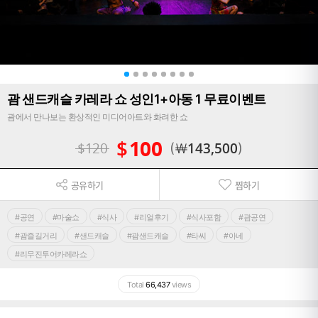
괌 샌드캐슬 카레라 쇼 성인1+아동 1 무료이벤트
괌에서 만나보는 환상적인 미디어아트와 화려한 쇼
$
100
$
120
￦
143,500
공유하기
찜하기
#공연
#마술쇼
#식사
#리얼후기
#식사포함
#괌공연
#괌즐길거리
#샌드캐슬
#괌샌드캐슬
#타씨
#아네
#리무진투어카레라쇼
Total
66,437
views