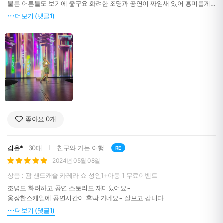
물론 어른들도 보기에 좋구요 화려한 조명과 공연이 짜임새 있어 흥미롭게
즐겼습니다.
더보기 (댓글1)
비싼공연 할인받아 더 좋았네요.
좋아요
0
개
김윤*
30대
친구와 가는 여행
RE
2024년 05월 08일
상품 : 괌 샌드캐슬 카레라 쇼 성인1+아동 1 무료이벤트
조명도 화려하고 공연 스토리도 재미있어요~
웅장한스케일에 공연시간이 후딱 가네요~ 잘보고 갑니다
더보기 (댓글1)