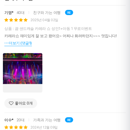
기영*
40대
친구와 가는 여행
RE
2025년 04월 02일
상품 : 괌 샌드캐슬 카레라 쇼 성인1+아동 1 무료이벤트
카레라쇼 재미있게 잘 보고 왔어요~ 어찌나 화려하던지~~~ 멋집니다!
더보기 (댓글1)
좋아요
0
개
이수*
20대
가족과 가는 여행
RE
2024년 12월 09일