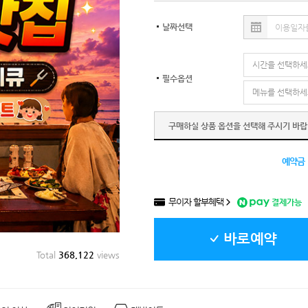
날짜선택
필수옵션
구매하실 상품 옵션을 선택해 주시기 바랍
예약금
무이자 할부혜택
결제가능
바로예약
Total
368,122
views