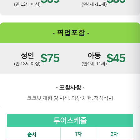
(만 12세 이상)
(만4세 -11세)
- 픽업포함 -
성인
$75
아동
$45
(만 12세 이상)
(만4세 -11세)
- 포함사항 -
코코넛 체험 및 시식, 의상 체험, 점심식사