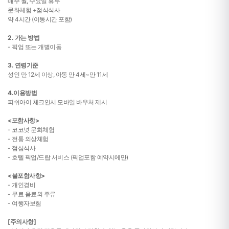
매주 월, 수요일 휴무
문화체험 +점식식사
약 4시간 (이동시간 포함)
2. 가는 방법
- 픽업 또는 개별이동
3. 연령기준
성인 만 12세 이상, 아동 만 4세~만 11세
4.이용방법
피쉬아이 체크인시
모바일 바우처 제시
<포함사항>
- 코코넛 문화체험
- 전통 의상체험
- 점심식사
- 호텔 픽업/드랍 서비스 (픽업포함 예약시에만)
<불포함사항>
- 개인경비
- 무료 음료외 주류
- 여행자보험
[주의사항]