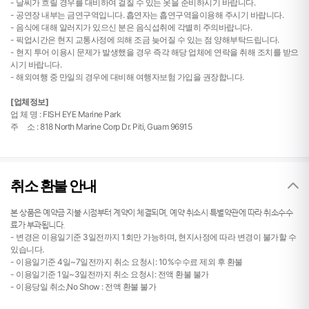
- 날씨가 흐릴 경우를 대비하여 걸칠 수 있는 옷을 준비하시기 바랍니다.
- 공연장 내부는 금연구역입니다. 흡연자는 흡연구역을이용해 주시기 바랍니다.
- 음식에 대해 알러지가 있으신 분은 음식섭취에 각별히 주의바랍니다.
- 픽업시간은 현지 교통사정에 의해 조금 늦어질 수 있는 점 양해부탁드립니다.
- 현지 투어 이용시 문제가 발생했을 경우 즉각 해당 업체에 연락을 취해 조치를 받으
시기 바랍니다.
- 해외여행 중 만일의 경우에 대비해 여행자보험 가입을 권장합니다.
[업체정보]
업 체 명 : FISH EYE Marine Park
주 소 : 818 North Marine Corp Dr. Piti, Guam 96915
취소 환불 안내
본 상품은 예약금 지불 시점부터 계약이 체결되며, 예약 취소시 특별약관에 따라 취소수수
료가 부과됩니다.
- 변경은 이용일기준 3일전까지 1회만 가능하며, 현지사정에 따라 변경이 불가할 수
있습니다.
- 이용일기준 4일~7일전까지 취소 요청시: 10%수수료 제외 후 환불
- 이용일기준 1일~3일전까지 취소 요청시: 전액 환불 불가
- 이용당일 취소,No Show : 전액 환불 불가