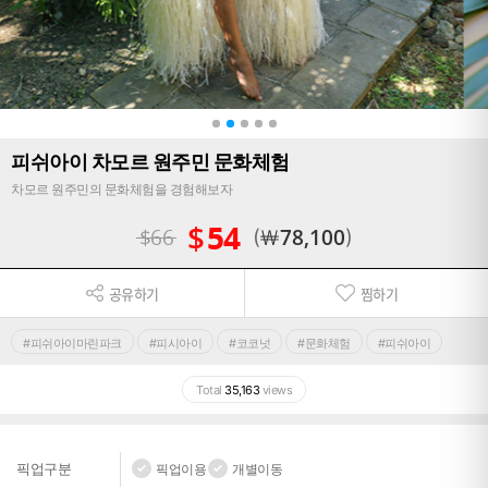
피쉬아이 차모르 원주민 문화체험
차모르 원주민의 문화체험을 경험해보자
$
54
$
66
￦
78,100
공유하기
찜하기
#피쉬아이마린파크
#피시아이
#코코넛
#문화체험
#피쉬아이
Total
35,163
views
픽업구분
픽업이용
개별이동