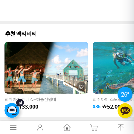
추천 액티비티
26
°
26
°
피쉬아이 디너쇼+해중전망대
피쉬아이 스노클링투어
ai
133,000
52,000
￦
￦
$
92
$
36
서비스 이용약관
개인정보취급방침
회사소개
이용안내