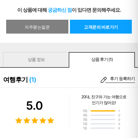
이 상품에 대해
궁금하신 점
이 있다면 문의해주세요.
자주묻는질문
고객문의 바로가기
상품 정보
상품 후기
(1)
여행후기
(1)
후기 등록하기
20대
,
친구와 가는 여행
으로
5.0
인기가 많아요!
5점
1
4점
0
3점
0
2점
0
1점
0