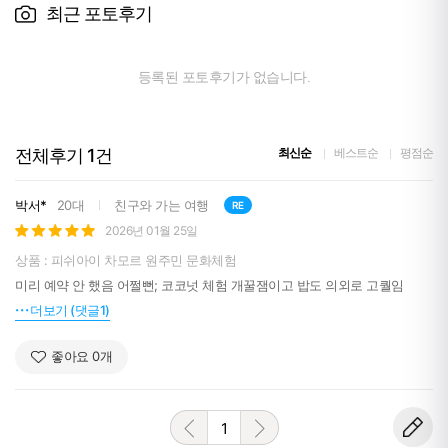
최근 포토후기
등록된 포토후기가 없습니다.
전체후기
1
건
최신순
베스트순
평점순
박서*
20대
친구와 가는 여행
RE
2026년 01월 25일
상품 : 피쉬아이 차모르 원주민 문화체험
미리 예약 안 했음 어쩔뻔; 코코넛 체험 개꿀잼이고 밥도 의외로 고퀄임
더보기 (댓글1)
좋아요
0
개
1