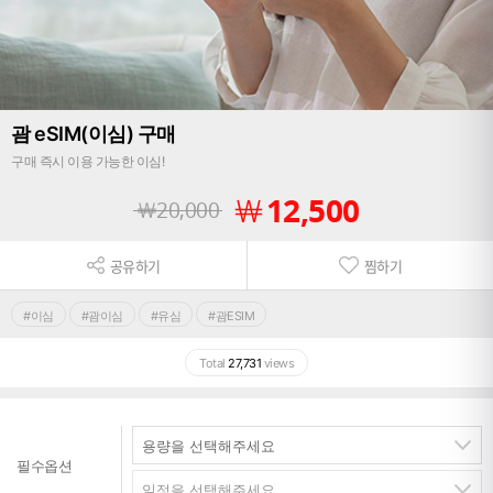
괌 eSIM(이심) 구매
구매 즉시 이용 가능한 이심!
￦
12,500
￦
20,000
공유하기
찜하기
#이심
#괌이심
#유심
#괌ESIM
Total
27,731
views
필수옵션