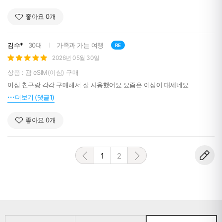
좋아요
0
개
김수*
30대
가족과 가는 여행
RE
2026년 05월 30일
상품 : 괌 eSIM(이심) 구매
이심 친구랑 각각 구매해서 잘 사용했어요 요즘은 이심이 대세네요
더보기 (댓글1)
좋아요
0
개
1
2