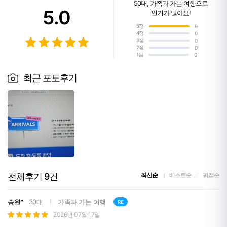
50대
,
가족과 가는 여행
으로
5.0
인기가 많아요!
5점
9
4점
0
3점
0
2점
0
1점
0
최근 포토후기
전체후기
9
건
최신순
베스트순
평점순
송원*
30대
가족과 가는 여행
RE
2026년 07월 17일