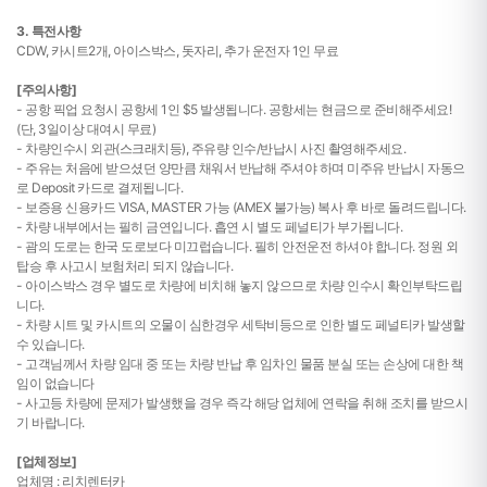
3. 특전사항
CDW, 카시트2개, 아이스박스, 돗자리, 추가 운전자 1인 무료
[주의사항]
- 공항 픽업 요청시 공항세 1인 $5 발생됩니다. 공항세는 현금으로 준비해주세요!
(단, 3일이상 대여시 무료)
- 차량인수시 외관(스크래치등), 주유량 인수/반납시 사진 촬영해주세요.
- 주유는 처음에 받으셨던 양만큼 채워서 반납해 주셔야 하며 미주유 반납시 자동으
로 Deposit 카드로 결제됩니다.
- 보증용 신용카드 VISA, MASTER 가능 (AMEX 불가능) 복사 후 바로 돌려드립니다.
- 차량 내부에서는 필히 금연입니다. 흡연 시 별도 페널티가 부가됩니다.
- 괌의 도로는 한국 도로보다 미끄럽습니다. 필히 안전운전 하셔야 합니다. 정원 외
탑승 후 사고시 보험처리 되지 않습니다.
- 아이스박스 경우 별도로 차량에 비치해 놓지 않으므로 차량 인수시 확인부탁드립
니다.
- 차량 시트 및 카시트의 오물이 심한경우 세탁비등으로 인한 별도 페널티카 발생할
수 있습니다.
- 고객님께서 차량 임대 중 또는 차량 반납 후 임차인 물품 분실 또는 손상에 대한 책
임이 없습니다
- 사고등 차량에 문제가 발생했을 경우 즉각 해당 업체에 연락을 취해 조치를 받으시
기 바랍니다.
[업체정보]
업체명 : 리치렌터카