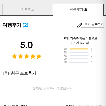
상품 정보
상품 후기
(2)
여행후기
(2)
후기 등록하기
50대
,
가족과 가는 여행
으로
5.0
인기가 많아요!
5점
2
4점
0
3점
0
2점
0
1점
0
최근 포토후기
등록된 포토후기가 없습니다.
최신순
베스트순
평점순