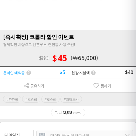
[즉시확정] 코롤라 할인 이벤트
경제적인 차량으로 신혼부부, 연인등 사용 추천!
$
45
$
80
￦
65,000
$
5
$
40
온라인 예약금
현장 지불액
공유하기
찜하기
#준준형
#도요타
#토요타
#컴팩트카
Total
13,518
views
대여일자