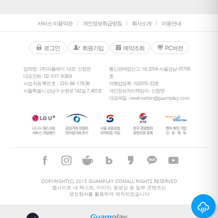
서비스 이용약관
개인정보취급방침
회사소개
이용안내
로그인
회원가입
예약조회
PC버전
업체명 : (주)피플레이
대표: 신창면
통신판매업신고 : 제 2014-서울강남-01705
대표전화 :
02-517-9369
호
사업자등록번호 : 220-88-17836
여행업등록 : 제2015-33호
서울특별시 강남구 논현로 142길 7, 401호
개인정보처리책임자 : 신창면
대표메일 :
reservation@guamplay.com
26
°
COPYRIGHT(C) 2015 GUAMPLAY.COMALL RIGHTS RESERVED
웹사이트 내 텍스트, 이미지, 동영상 등 일부 콘텐츠는
생성형AI를 활용하여 제작되었습니다