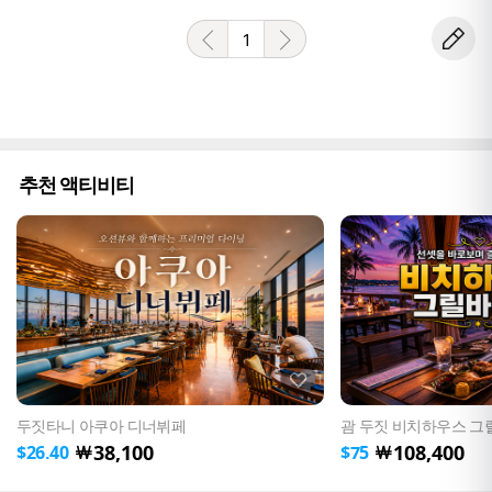
1
추천 액티비티
두짓타니 아쿠아 디너뷔페
괌 두짓 비치하우스 그
38,100
108,400
￦
￦
$
26.40
$
75