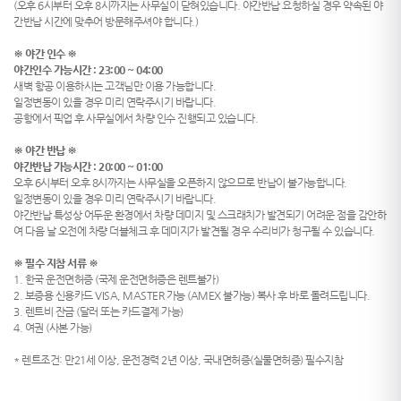
(오후 6시부터 오후 8시까지는 사무실이 닫혀있습니다. 야간반납 요청하실 경우 약속된 야
간반납 시간에 맞추어 방문해주셔야 합니다.)
※ 야간 인수 ※
야간인수 가능시간 : 23:00 ~ 04:00
새벽 항공 이용하시는 고객님만 이용 가능합니다.
일정변동이 있을 경우 미리 연락주시기 바랍니다.
공항에서 픽업 후 사무실에서 차량 인수 진행되고 있습니다.
※ 야간 반납 ※
야간반납 가능시간 : 20:00 ~ 01:00
오후 6시부터 오후 8시까지는 사무실을 오픈하지 않으므로 반납이 불가능합니다.
일정변동이 있을 경우 미리 연락주시기 바랍니다.
야간반납 특성상 어두운 환경에서 차량 데미지 및 스크래치가 발견되기 어려운 점을 감안하
여 다음 날 오전에 차량 더블체크 후 데미지가 발견될 경우 수리비가 청구될 수 있습니다.
※ 필수 지참 서류 ※
1. 한국 운전면허증 (국제 운전면허증은 렌트불가)
2. 보증용 신용카드 VISA, MASTER 가능 (AMEX 불가능) 복사 후 바로 돌려드립니다.
3. 렌트비 잔금 (달러 또는 카드결제 가능)
4. 여권 (사본 가능)
* 렌트조건: 만21세 이상, 운전경력 2년 이상, 국내면허증(실물면허증) 필수지참