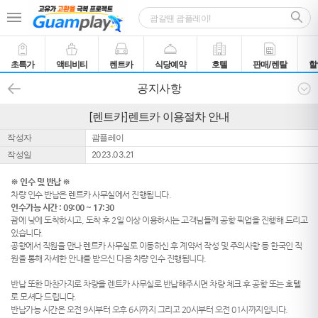
초특가
액티비티
렌트카
식당예약
호텔
판매/렌탈
할
공지사항
[렌트카]렌트카 이용절차 안내
작성자
괌플레이
작성일
2023.03.21
※ 인수 및 반납 ※
차량 인수 반납은 렌트카 사무실에서 진행됩니다.
인수가능 시간 : 09:00 ~ 17:30
괌에 낮에 도착하시고, 도착 후 2일 이상 이용하시는 고객님들께 공항 픽업을 진행해 드리고
있습니다.
공항에서 직원을 만나 렌트카 사무실로 이동하신 후 계약서 작성 및 주의사항 등 한국인 직
원을 통해 자세한 안내를 받으신 다음 차량 인수 진행됩니다.
반납 또한 마찬가지로 차량을 렌트카 사무실로 반납해주시면 차량 체크 후 공항 또는 호텔
로 모셔다 드립니다.
반납가능 시간은 오전 9시부터 오후 6시까지 그리고 20시부터 오전 01시까지입니다.