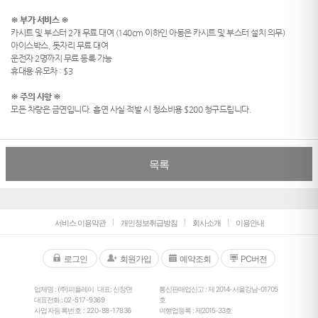
※ 부가 서비스 ※
카시트 및 부스터 2개 무료 대여 (140cm 이하인 아동은 카시트 및 부스터 설치 의무)
아이스박스, 돗자리 무료 대여
운전자 2명까지 무료 등록 가능
휴대용 유모차 : $3
※ 주의 사항 ※
모든 차량은 금연입니다. 흡연 사실 적발 시 청소비용 $200 청구드립니다.
목록
서비스 이용약관
개인정보취급방침
회사소개
이용안내
로그인
회원가입
예약조회
PC버전
업체명 : (주)피플레이
대표: 신창면
통신판매업신고 : 제 2014-서울강남-01705
대표전화 :
02-517-9369
호
사업자등록번호 : 220-88-17836
여행업등록 : 제2015-33호