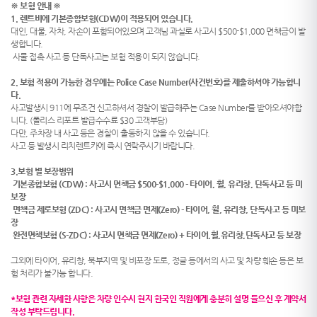
※ 보험 안내 ※
1. 렌트비에 기본종합보험(CDW)이 적용되어 있습니다.
대인, 대물, 자차, 자손이 포함되어있으며 고객님 과실로 사고시 $500-$1,000 면책금이 발
생합니다.
사물 접촉 사고 등 단독사고는 보험 적용이 되지 않습니다.
2. 보험 적용이 가능한 경우에는 Police Case Number(사건번호)를 제출하셔야 가능합니
다.
사고발생시 911에 무조건 신고하셔서 경찰이 발급해주는 Case Number를 받아오셔야합
니다. (폴리스 리포트 발급수수료 $30 고객부담)
다만, 주차장 내 사고 등은 경찰이 출동하지 않을 수 있습니다.
사고 등 발생시 리치렌트카에 즉시 연락주시기 바랍니다.
3.보험 별 보장범위
기본종합보험 (CDW) : 사고시 면책금 $500-$1,000 - 타이어, 휠, 유리창, 단독사고 등 미
보장
면책금 제로보험 (ZDC) : 사고시 면책금 면제(Zero) - 타이어, 휠, 유리창, 단독사고 등 미보
장
완전면책보험 (S-ZDC) : 사고시 면책금 면제(Zero) + 타이어,휠,유리창,단독사고 등 보장
그외에 타이어, 유리창, 북부지역 및 비포장 도로, 정글 등에서의 사고 및 차량 훼손 등은 보
험 처리가 불가능 합니다.
*보험 관련 자세한 사항은 차량 인수시 현지 한국인 직원에게 충분히 설명 들으신 후 계약서
작성 부탁드립니다.