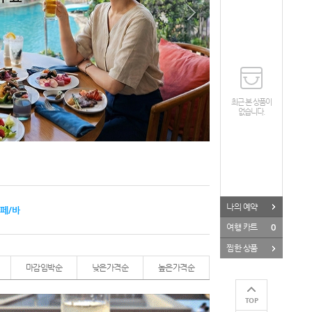
최근 본 상품이
없습니다.
나의 예약
페/바
0
여행 카트
찜한 상품
마감임박순
낮은가격순
높은가격순
TOP