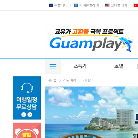
괌플레이
사이판플레이
코타플레이
초특가
호텔
홈
식당예약
카페/바