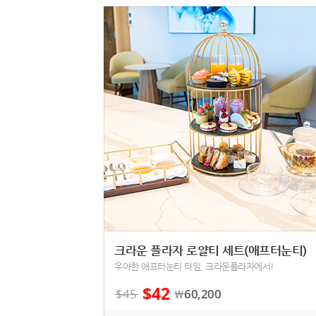
크라운 플라자 로얄티 세트(애프터눈티)
우아한 애프터눈티 타임, 크라운플라자에서!
$
42
$
45
60,200
￦