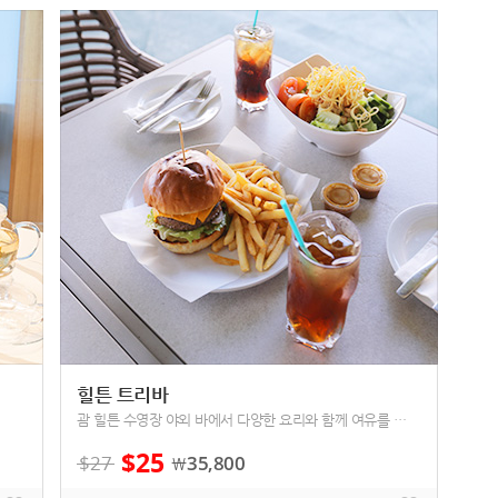
힐튼 트리바
괌 힐튼 수영장 야외 바에서 다양한 요리와 함께 여유를 즐겨요!
$
25
$
27
35,800
￦