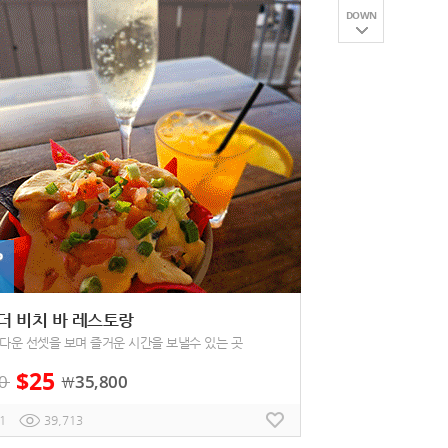
DOWN
P
 더 비치 바 레스토랑
다운 선셋을 보며 즐거운 시간을 보낼수 있는 곳
$
25
0
35,800
￦
1
39,713