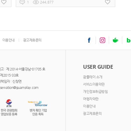
1
244,877
이용안내
광고제휴문의
USER GUIDE
: 제 2014-서울강남-01705 호
제2015-33호
괌플레이 소개
책임자 : 신창면
서비스이용약관
servation@guamplay.com
개인정보취급방침
여행자약관
이용안내
광고제휴문의