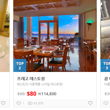
TOP
TO
2
3
프레고 레스토랑
괌
웨스틴의 지중해풍 스타일 레스토랑!
아름
$
80
$
88
114,800
$
3
￦
1
83,859