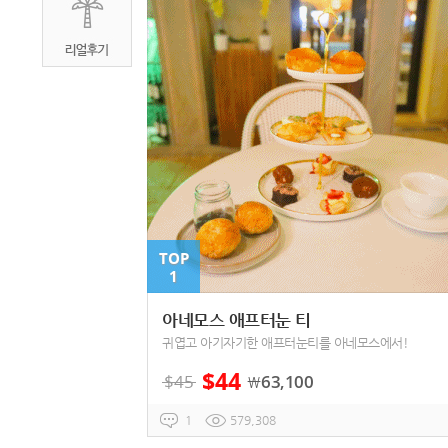
TOP
1
아네모스 애프터눈 티
귀엽고 아기자기한 애프터눈티를 아네모스에서!
$
44
$
45
63,100
￦
1
579,308