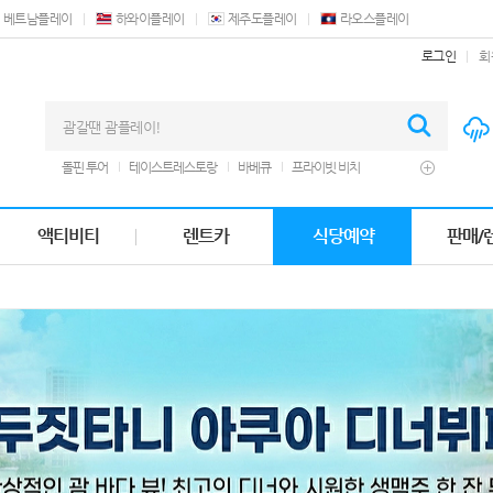
베트남플레이
하와이플레이
제주도플레이
라오스플레이
로그인
회
돌핀 투어
테이스트레스토랑
바베큐
프라이빗 비치
웨스틴호텔
실탄사격
세일즈바베큐
괌플라자
쿠폰
제트 스키
더비치바베큐
돌핀크루즈
크루즈
남부투어
액티비티
렌트카
식당예약
판매/
힐튼괌
오션뷰호텔
렌트카
디너쇼
에프터눈티
마사지