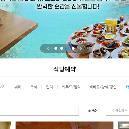
식당예약
보기
뷔페
조식
런치
씨푸드/일식
바베큐/양식/공연
카
추천순
신규상품순