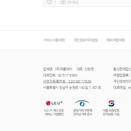
1
28,842
서비스이용약관
개인정보처리방침
해외여행약관
업체명 : (주)피플레이
대표: 신창면
통신판매업신고 
대표전화 : 02-517-9369
여행업등록 : 
사업자등록번호 : 220-88-17836
개인정보처리
서울특별시 강남구 논현로 142길 7, 401호
대표메일 : re