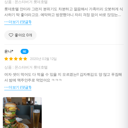
상품 : 몬스터버거 롯데호텔
롯데호텔 안이라 그런지 분위기도 차분하고 깔끔해서 가족끼리 오붓하게 식
사하기 딱 좋더라고요. 예약하고 방문했더니 자리 걱정 없이 바로 앉았는데,
TV에서 보던 그 거대한 버거가 나오니까 애들이 소리지르고 난리가 나서 한
더보기 (댓글1)
참 웃었네요. 셰프님이 직접 만드신 거라 그런지 패티 육즙도 풍부하고 같이
나온 생맥주도 정말 시원해서 남편이랑 기분 좋게 먹었어요. 다만 버거가 워
좋아요
0
개
낙 크고 두툼해서 예쁘게 잘라 먹기가 생각보다 힘들고 손에 다 묻어서 그건
좀 번거로웠어요.
윤나*
RE
2020년 02월 12일
상품 : 몬스터버거 롯데호텔
여자 셋이 먹어도 다 먹을 수 있을 지 모르겠는!! 감자튀김도 양 많고 푸짐해
서 밤에 맥주안주로 먹었어요 ㅋㅋㅋ
더보기 (댓글1)