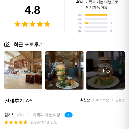
40대
,
가족과 가는 여행
으로
4.8
인기가 많아요!
5점
6
4점
0
3점
1
2점
0
1점
0
최근 포토후기
+3
전체후기
7
건
최신순
베스트순
평점순
김지*
40대
가족과 가는 여행
RE
2026년 04월 26일