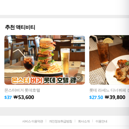
추천 액티비티
몬스터버거 롯데호텔
롯데 라세느 디너뷔페 
53,600
39,800
￦
￦
$
37
$
27.50
서비스 이용약관
개인정보취급방침
회사소개
이용안내