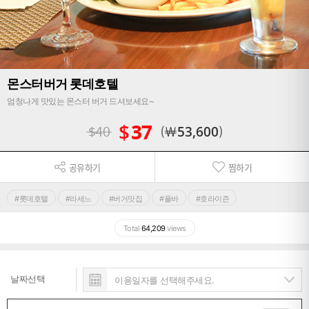
몬스터버거 롯데호텔
엄청나게 맛있는 몬스터 버거 드셔보세요~
$
37
$
40
￦
53,600
공유하기
찜하기
#롯데호텔
#라세느
#버거맛집
#풀바
#호라이즌
Total
64,209
views
날짜선택