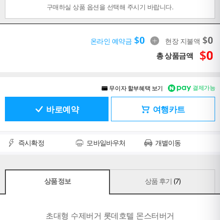
구매하실 상품 옵션을 선택해 주시기 바랍니다.
$
0
$
0
온라인 예약금
현장 지불액
$
0
총 상품금액
결제가능
무이자 할부혜택 보기
바로예약
여행카트
즉시확정
모바일바우처
개별이동
상품 정보
상품 후기
(7)
초대형 수제버거 롯데호텔 몬스터버거