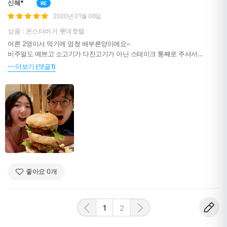
신혜*
RE
2020년 01월 06일
상품 : 몬스터버거 롯데호텔
어른 2명이서 먹기에 엄청 배부른양이에요~
비주얼도 예쁘고 소고기가 다진고기가 아닌 스테이크 통째로 주셔서
가격도 저렴하게 먹은것같고 맛있었습니다^^
더보기 (댓글1)
좋아요
0
개
1
2