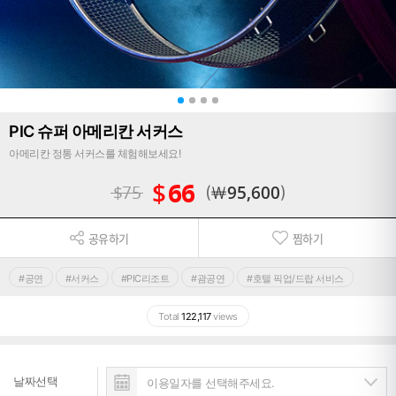
PIC 슈퍼 아메리칸 서커스
아메리칸 정통 서커스를 체험해보세요!
$
66
$
75
￦
95,600
공유하기
찜하기
#공연
#서커스
#PIC리조트
#괌공연
#호텔 픽업/드랍 서비스
Total
122,117
views
날짜선택