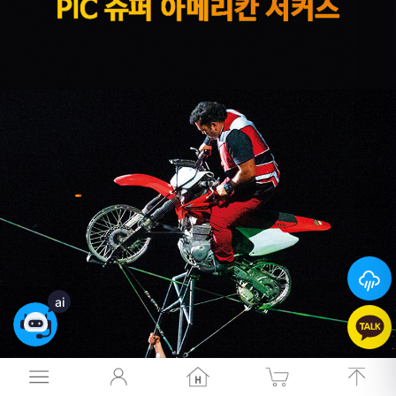
26
°
ai
26
°